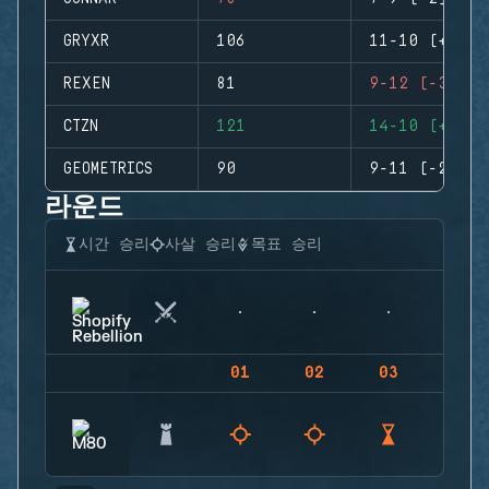
GRYXR
106
11-10 (+1)
REXEN
81
9-12 (-3)
CTZN
121
14-10 (+4)
GEOMETRICS
90
9-11 (-2)
라운드
시간 승리
사살 승리
목표 승리
01
02
03
04