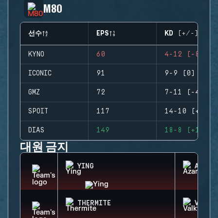
M80
선수
EPS
KD (+/-)
KYNO
60
4-12 (-8)
ICONIC
91
9-9 (0)
GMZ
72
7-11 (-4)
SPOIT
117
14-10 (+4)
DIAS
149
18-8 (+10)
대원 금지
YING
AZAMI
THERMITE
VALKY