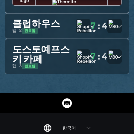
클럽하우스
7
:
4
완료됨
맵
2
도스토예프스
7
:
4
키 카페
완료됨
맵
3
한국어