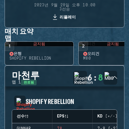
2023년 9월 28일 오후 10:00
3선승
리플레이
매치 요약
맵
금지됨
금지됨
1
2
은행
오리건
SHOPIFY REBELLION
M80
마천루
6
:
8
완료됨
맵
1
SHOPIFY REBELLION
선수
EPS
KD (+/-)
GUNNAR
78
7-9 (-2)