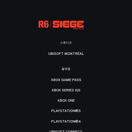
스튜디오
UBISOFT MONTRÉAL
플랫폼
XBOX GAME PASS
XBOX SERIES X|S
XBOX ONE
PLAYSTATION®5
PLAYSTATION®4
UBISOFT CONNECT