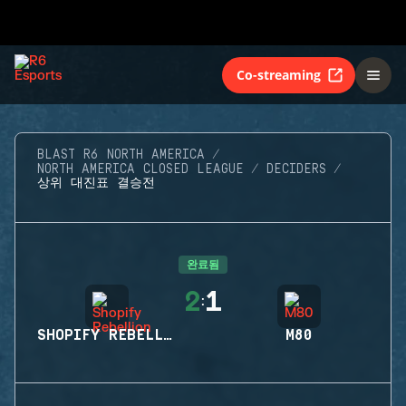
Co-streaming
BLAST R6 NORTH AMERICA
NORTH AMERICA CLOSED LEAGUE
DECIDERS
상위 대진표 결승전
완료됨
2
1
:
SHOPIFY REBELLION
M80