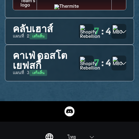
คลับเฮาส์
7
:
4
เสร็จสิ้น
แผนที่
2
คาเฟ่ ดอสโต
7
:
4
เยฟสกี้
เสร็จสิ้น
แผนที่
3
ไทย