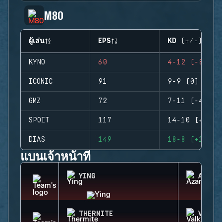
M80
ผู้เล่น
EPS
KD (+/-)
KYNO
60
4-12 (-8)
ICONIC
91
9-9 (0)
GMZ
72
7-11 (-4)
SPOIT
117
14-10 (+4)
DIAS
149
18-8 (+10)
แบนเจ้าหน้าที่
YING
AZAMI
THERMITE
VALKY