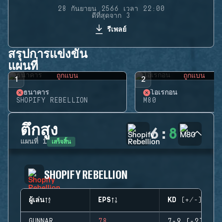
28 กันยายน 2566 เวลา 22:00
ดีที่สุดจาก 3
รีเพลย์
สรุปการแข่งขัน
แผนที่
ถูกแบน
ถูกแบน
1
2
ธนาคาร
โอเรกอน
SHOPIFY REBELLION
M80
ตึกสูง
6
:
8
เสร็จสิ้น
แผนที่
1
SHOPIFY REBELLION
ผู้เล่น
EPS
KD (+/-)
GUNNAR
78
7-9 (-2)