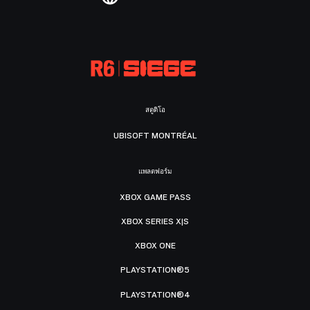
สตูดิโอ
UBISOFT MONTRÉAL
แพลตฟอร์ม
XBOX GAME PASS
XBOX SERIES X|S
XBOX ONE
PLAYSTATION®5
PLAYSTATION®4