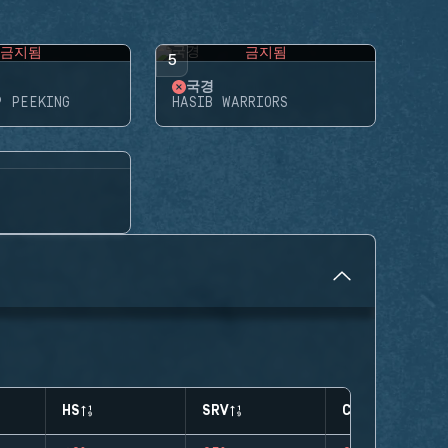
금지됨
금지됨
5
국경
P PEEKING
HASIB WARRIORS
HS
SRV
CLUTCHES