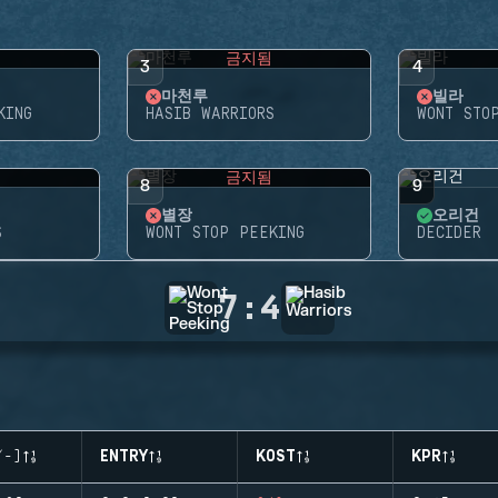
됨
금지됨
3
4
마천루
빌라
KING
HASIB WARRIORS
WONT STO
됨
금지됨
8
9
별장
오리건
S
WONT STOP PEEKING
DECIDER
7
:
4
/-)
ENTRY
KOST
KPR