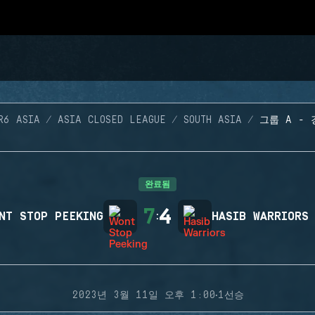
R6 ASIA
ASIA CLOSED LEAGUE
SOUTH ASIA
그룹 A - 
완료됨
7
4
NT STOP PEEKING
:
HASIB WARRIORS
·
2023년 3월 11일 오후 1:00
1선승