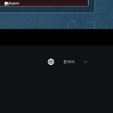
한국어
칙
집