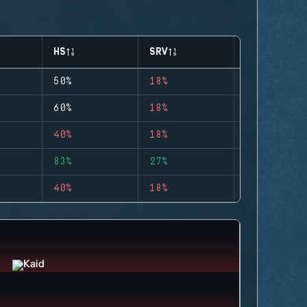
HS
SRV
CLUTCHES
50%
18%
0
60%
18%
0
40%
18%
0
83%
27%
1
40%
18%
0