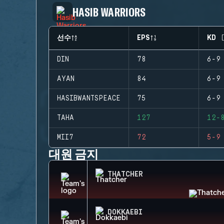
HASIB WARRIORS
선수
EPS
KD 
DIN
78
6-9
AYAN
84
6-9
HASIBWANTSPEACE
75
6-9
TAHA
127
12-
MII7
72
5-9
대원 금지
THATCHER
DOKKAEBI