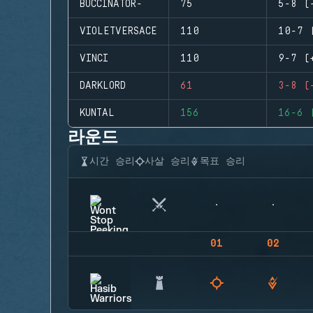
BUCCINATOR-
75
5-8 (
VIOLETVERSACE
110
10-7 
VINCI
110
9-7 (
DARKLORD
61
3-8 (
KUNTAL
156
16-6 
라운드
시간 승리
사살 승리
목표 승리
01
02