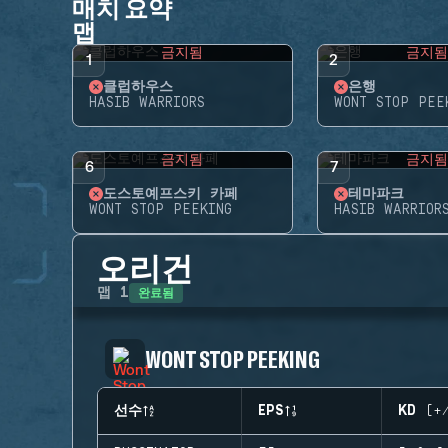
매치 요약
맵
금지됨
금지
1
2
클럽하우스
은행
HASIB WARRIORS
WONT STOP PEE
금지됨
금지
6
7
도스토예프스키 카페
테마파크
WONT STOP PEEKING
HASIB WARRIOR
오리건
완료됨
맵
1
WONT STOP PEEKING
선수
EPS
KD (+