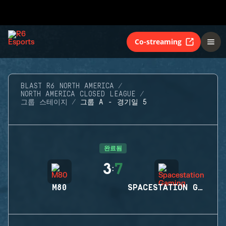
Co-streaming
BLAST R6 NORTH AMERICA
NORTH AMERICA CLOSED LEAGUE
그룹 스테이지
그룹 A - 경기일 5
완료됨
3
7
:
M80
SPACESTATION GAMING