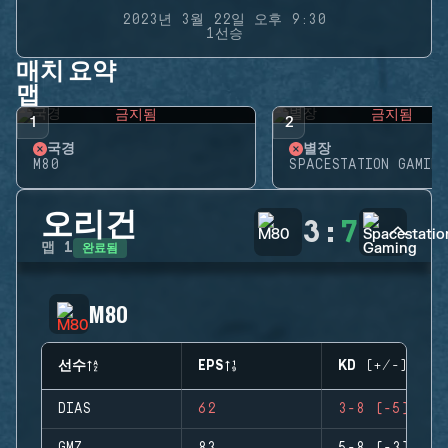
2023년 3월 22일 오후 9:30
1선승
매치 요약
맵
금지됨
금지됨
1
2
국경
별장
M80
SPACESTATION GAMING
오리건
3
:
7
완료됨
맵
1
M80
선수
EPS
KD (+/-)
DIAS
62
3-8 (-5)