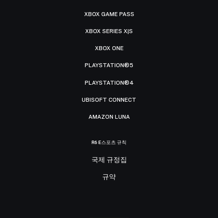
XBOX GAME PASS
XBOX SERIES X|S
XBOX ONE
PLAYSTATION®5
PLAYSTATION®4
UBISOFT CONNECT
AMAZON LUNA
R6 E스포츠 규칙
국제 규정집
규약