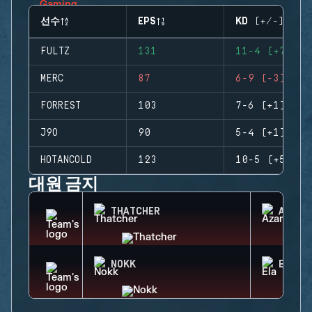
선수
EPS
KD (+/-)
FULTZ
131
11-4 (+7)
MERC
87
6-9 (-3)
FORREST
103
7-6 (+1)
J9O
90
5-4 (+1)
HOTANCOLD
123
10-5 (+5)
대원 금지
THATCHER
AZAMI
NOKK
ELA