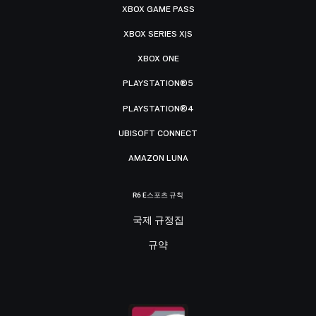
XBOX GAME PASS
XBOX SERIES X|S
XBOX ONE
PLAYSTATION®5
PLAYSTATION®4
UBISOFT CONNECT
AMAZON LUNA
R6 E스포츠 규칙
국제 규정집
규약