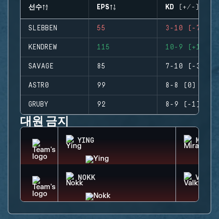
선수
EPS
KD (+/-)
SLEBBEN
55
3-10 (-7)
KENDREW
115
10-9 (+1)
SAVAGE
85
7-10 (-3)
ASTR0
99
8-8 (0)
GRUBY
92
8-9 (-1)
대원 금지
YING
MIRA
NOKK
VALKY