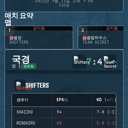
2022년 9월 12일 오후 9:00
1선승
매치 요약
맵
금지됨
금지됨
1
2
별장
클럽하우스
SHIFTERS
TEAM SECRET
국경
7
:
4
완료됨
맵
1
SHIFTERS
선수
EPS
KD (+/-)
SHAIIKO
94
7-8 (-1)
RENSHIRO
68
5-8 (-3)