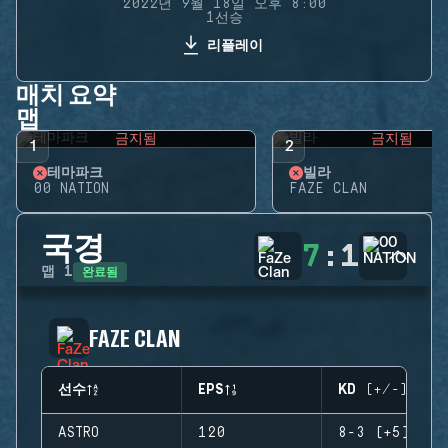
2022년 9월 18일 오후 8:00
1선승
리플레이
매치 요약
맵
금지됨
금지됨
1
2
테마파크
빌라
00 NATION
FAZE CLAN
국경
7
:
1
완료됨
맵
1
FAZE CLAN
선수
EPS
KD (+/-)
ASTRO
120
8-3 (+5)