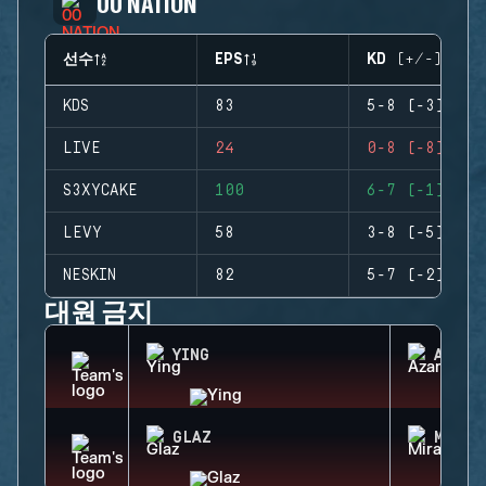
00 NATION
선수
EPS
KD (+/-)
KDS
83
5-8 (-3)
LIVE
24
0-8 (-8)
S3XYCAKE
100
6-7 (-1)
LEVY
58
3-8 (-5)
NESKIN
82
5-7 (-2)
대원 금지
YING
AZAMI
GLAZ
MIRA