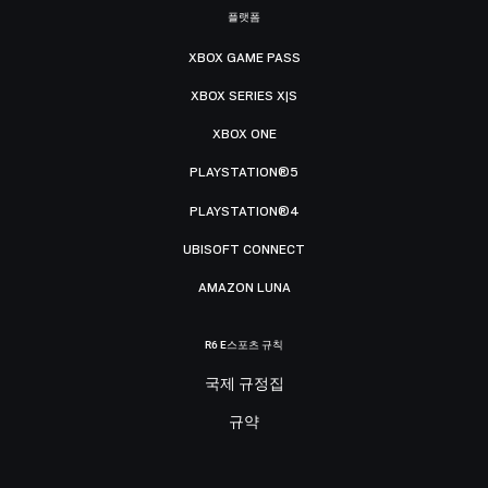
플랫폼
XBOX GAME PASS
XBOX SERIES X|S
XBOX ONE
PLAYSTATION®5
PLAYSTATION®4
UBISOFT CONNECT
AMAZON LUNA
R6 E스포츠 규칙
국제 규정집
규약