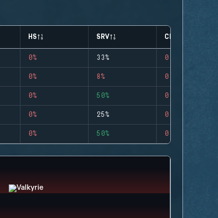
HS
SRV
CLUTCHES
0%
33%
0
0%
8%
0
0%
50%
0
0%
25%
0
0%
50%
0