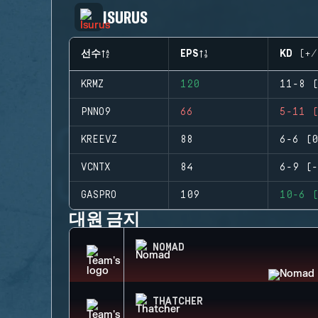
ISURUS
선수
EPS
KD (+/
KRMZ
120
11-8 (
PNNO9
66
5-11 (
KREEVZ
88
6-6 (0
VCNTX
84
6-9 (-
GASPRO
109
10-6 (
대원 금지
NOMAD
THATCHER