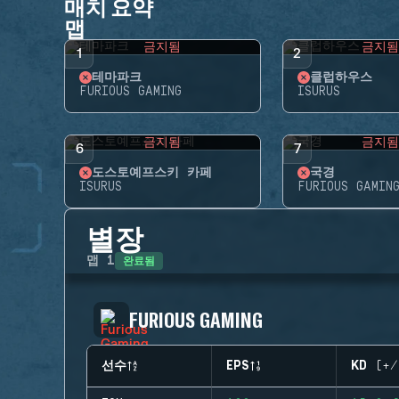
매치 요약
맵
금지됨
금지
1
2
테마파크
클럽하우스
FURIOUS GAMING
ISURUS
금지됨
금지
6
7
도스토예프스키 카페
국경
ISURUS
FURIOUS GAMIN
별장
완료됨
맵
1
FURIOUS GAMING
선수
EPS
KD (+/