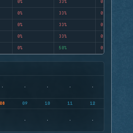
0%
33%
0
0%
33%
0
0%
33%
0
0%
33%
0
0%
50%
0
08
09
10
11
12