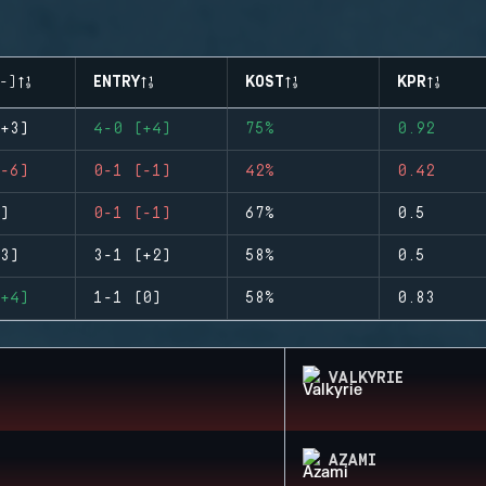
-)
ENTRY
KOST
KPR
+3)
4-0 (+4)
75%
0.92
-6)
0-1 (-1)
42%
0.42
)
0-1 (-1)
67%
0.5
3)
3-1 (+2)
58%
0.5
+4)
1-1 (0)
58%
0.83
VALKYRIE
AZAMI