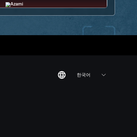
한국어
칙
집