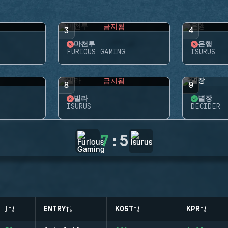
됨
금지됨
3
4
마천루
은행
FURIOUS GAMING
ISURUS
됨
금지됨
8
9
빌라
별장
G
ISURUS
DECIDER
7
:
5
-)
ENTRY
KOST
KPR