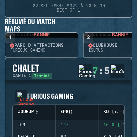
29 SEPTEMBRE 2022 À 23 H 00
BEST OF 1
RÉSUMÉ DU MATCH
MAPS
BANNIE
BANNIE
1
2
PARC D'ATTRACTIONS
CLUBHOUSE
FURIOUS GAMING
ISURUS
CHALET
7
:
5
Terminé
CARTE
1
FURIOUS GAMING
JOUEUR
EPS
KD (+/-)
TOM
138
15-8 (+7)