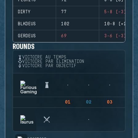
PECHITO
92
8-8 (0)
DIRTY
77
5-8 (-3)
BLKDEUS
102
10-8 (+2)
GERDEUS
69
3-6 (-3)
ROUNDS
VICTOIRE AU TEMPS
VICTOIRE PAR ÉLIMINATION
VICTOIRE PAR OBJECTIF
01
02
03
04