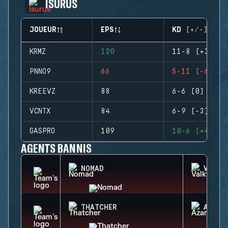
ISURUS
JOUEUR
EPS
KD (+/-)
KRMZ
120
11-8 (+3)
PNNO9
66
5-11 (-6)
KREEVZ
88
6-6 (0)
VCNTX
84
6-9 (-3)
GASPRO
109
10-6 (+4)
AGENTS BANNIS
NOMAD
VALKY
THATCHER
AZAMI