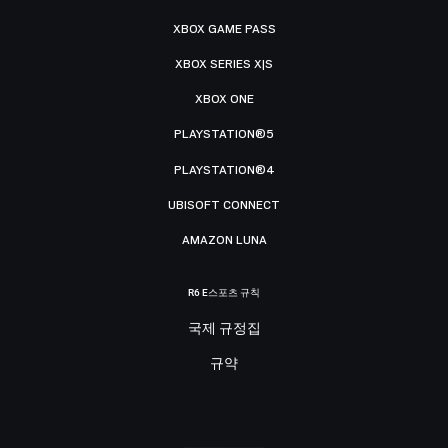
XBOX GAME PASS
XBOX SERIES X|S
XBOX ONE
PLAYSTATION®5
PLAYSTATION®4
UBISOFT CONNECT
AMAZON LUNA
R6 E스포츠 규칙
국제 규정집
규약