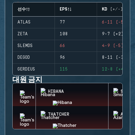
선수
EPS
KD (+/-)
ATLAS
77
6-11 (-5)
ZETA
108
9-7 (+2)
SLEMDS
66
4-9 (-5)
DEGOD
96
8-11 (-3)
GERDEUS
115
12-8 (+4)
대원 금지
HIBANA
SMOKE
THATCHER
AZAMI