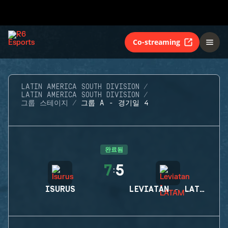
Co-streaming
LATIN AMERICA SOUTH DIVISION
LATIN AMERICA SOUTH DIVISION
그룹 스테이지
그룹 A - 경기일 4
완료됨
7
5
:
ISURUS
LEVIATAN - LATAM