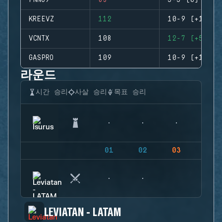
PNNO9
83
5-5 (0)
KREEVZ
112
10-9 (+1)
VCNTX
108
12-7 (+5)
GASPRO
109
10-9 (+1)
라운드
시간 승리
사살 승리
목표 승리
01
02
03
04
LEVIATAN - LATAM