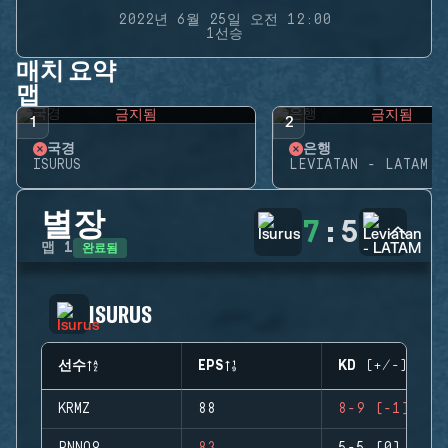
2022년 6월 25일 오전 12:00
1선승
매치 요약
맵
금지됨
금지됨
1
2
국경
은행
ISURUS
LEVIATAN - LATAM
별장
7
:
5
완료됨
맵
1
ISURUS
선수
EPS
KD (+/-)
KRMZ
88
8-9 (-1)