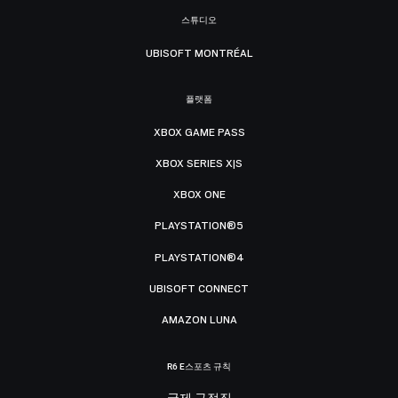
스튜디오
UBISOFT MONTRÉAL
플랫폼
XBOX GAME PASS
XBOX SERIES X|S
XBOX ONE
PLAYSTATION®5
PLAYSTATION®4
UBISOFT CONNECT
AMAZON LUNA
R6 E스포츠 규칙