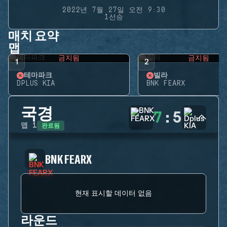
2022년 7월 27일 오전 9:30
1선승
매치 요약
맵
금지됨
금지됨
1
2
테마파크
빌라
DPLUS KIA
BNK FEARX
국경
7
:
5
완료됨
맵
1
BNK FEARX
현재 표시할 데이터 없음
라운드