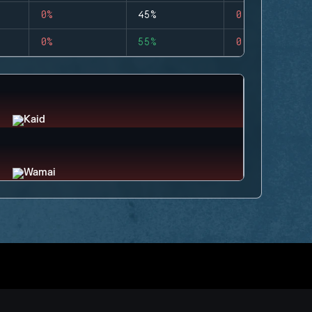
0%
45%
0
0%
55%
0