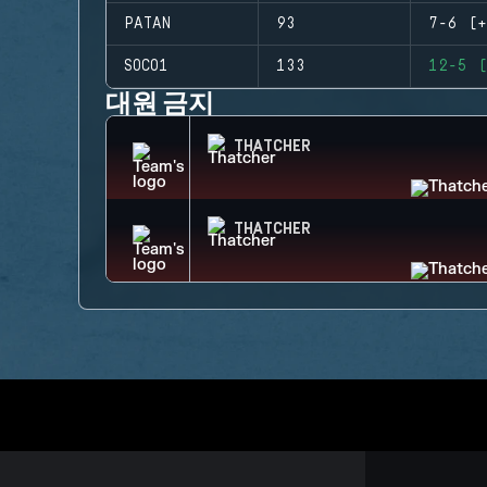
PATAN
93
7-6 (+
SOCO1
133
12-5 (
대원 금지
THATCHER
THATCHER