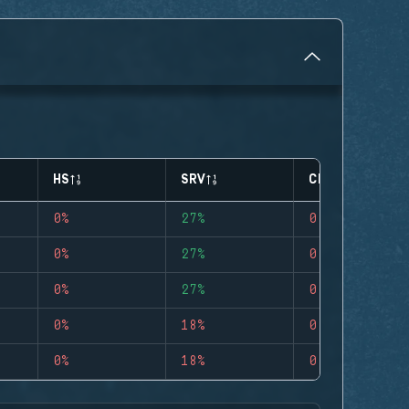
HS
SRV
CLUTCHES
0%
27%
0
0%
27%
0
0%
27%
0
0%
18%
0
0%
18%
0