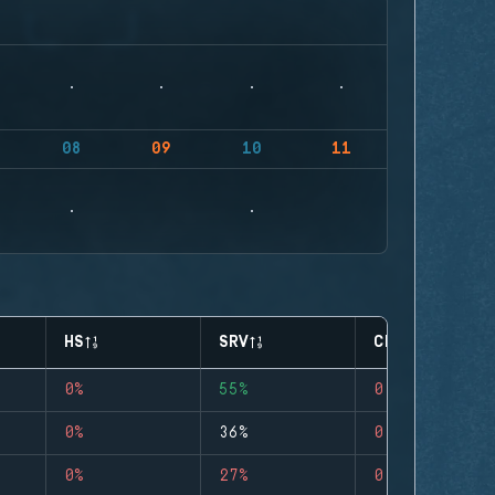
08
09
10
11
HS
SRV
CLUTCHES
0%
55%
0
0%
36%
0
0%
27%
0