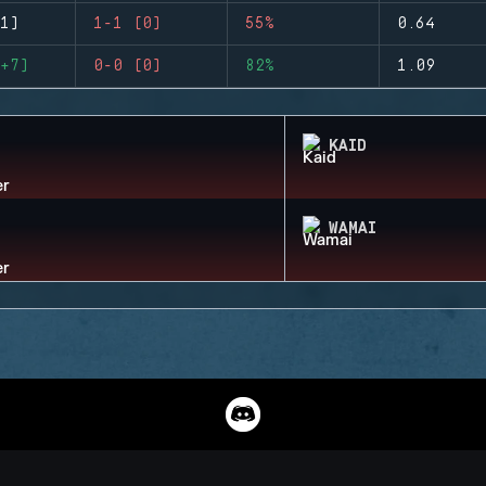
1)
1-1 (0)
55%
0.64
+7)
0-0 (0)
82%
1.09
KAID
WAMAI