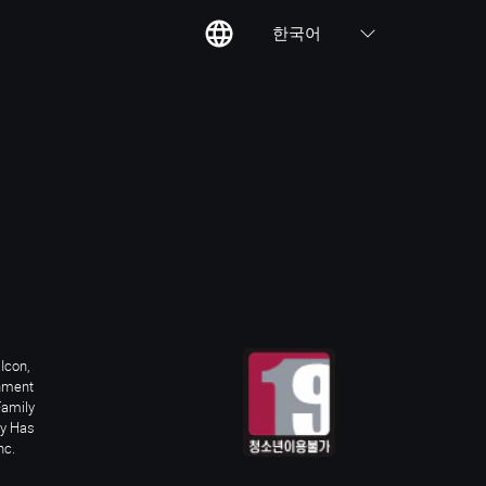
한국어
칙
집
Icon,
inment
Family
ay Has
nc.