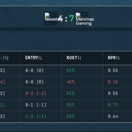
4
:
7
-)
ENTRY
KOST
KPR
2)
0-0 (0)
55%
0.55
4)
0-0 (0)
45%
0.36
2)
0-2 (-2)
55%
0.55
1)
0-1 (-1)
55%
0.73
2)
3-2 (+1)
55%
0.64