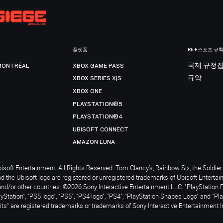
플랫폼
R6 E스포츠 규
MONTRÉAL
XBOX GAME PASS
국제 규정
XBOX SERIES X|S
규약
XBOX ONE
PLAYSTATION®5
PLAYSTATION®4
UBISOFT CONNECT
AMAZON LUNA
soft Entertainment. All Rights Reserved. Tom Clancy’s, Rainbow Six, the Soldier 
nd the Ubisoft logo are registered or unregistered trademarks of Ubisoft Enterta
and/or other countries. ©2026 Sony Interactive Entertainment LLC. "PlayStation 
ayStation", "PS5 logo", "PS5", "PS4 logo", "PS4", "PlayStation Shapes Logo" and "Pl
ts" are registered trademarks or trademarks of Sony Interactive Entertainment I