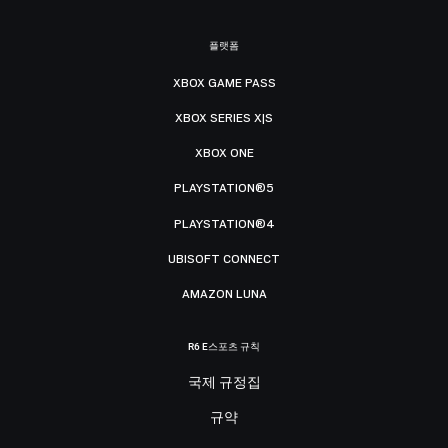
플랫폼
XBOX GAME PASS
XBOX SERIES X|S
XBOX ONE
PLAYSTATION®5
PLAYSTATION®4
UBISOFT CONNECT
AMAZON LUNA
R6 E스포츠 규칙
국제 규정집
규약