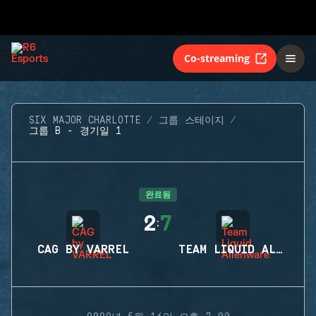
Co-streaming
SIX MAJOR CHARLOTTE
그룹 스테이지
그룹 B - 경기일 1
완료됨
2
7
:
CAG BY VARREL
TEAM LIQUID ALIENWARE