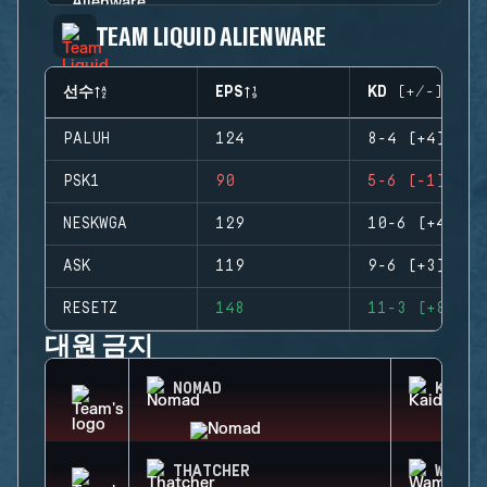
TEAM LIQUID ALIENWARE
선수
EPS
KD (+/-)
PALUH
124
8-4 (+4)
PSK1
90
5-6 (-1)
NESKWGA
129
10-6 (+4)
ASK
119
9-6 (+3)
RESETZ
148
11-3 (+8)
대원 금지
NOMAD
KAID
THATCHER
WAMAI