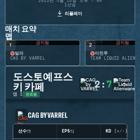
2022년 5월 16일 오후 7:00
1선승
리플레이
매치 요약
맵
금지됨
금지됨
1
2
빌라
마천루
CAG BY VARREL
TEAM LIQUID ALIENW
도스토예프스
2
:
7
키 카페
완료됨
맵
1
CAG BY VARREL
선수
EPS
KD (+/-)