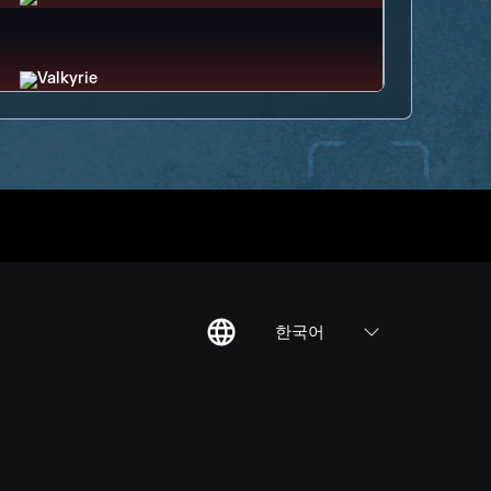
한국어
칙
집