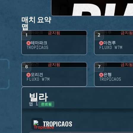
매치 요약
맵
금지됨
금지
1
2
테마파크
마천루
TROPICAOS
FLUXO W7M
금지됨
금지
6
7
오리건
은행
FLUXO W7M
TROPICAOS
빌라
완료됨
맵
1
TROPICAOS