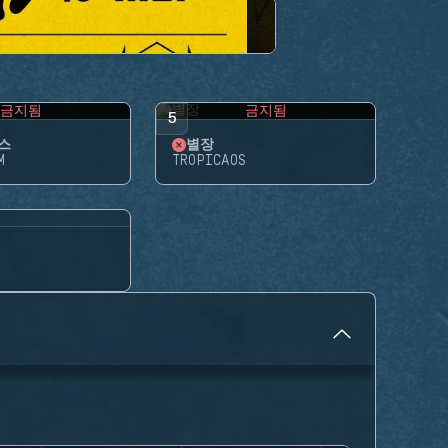
금지됨
금지됨
5
스
별장
M
TROPICAOS