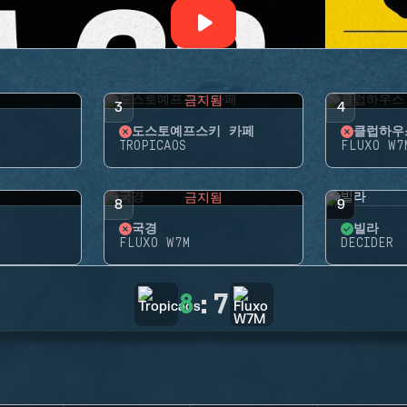
됨
금지됨
3
4
도스토예프스키 카페
클럽하우
TROPICAOS
FLUXO W7
됨
금지됨
8
9
국경
빌라
FLUXO W7M
DECIDER
8
:
7