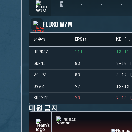
FLUXO W7M
선수
EPS
KD (+/
HERDSZ
111
13-11 
GDNN1
83
8-10 (
VOLPZ
83
8-12 (
JV92
97
12-12 
KHEYZE
73
7-13 (
대원 금지
NOMAD