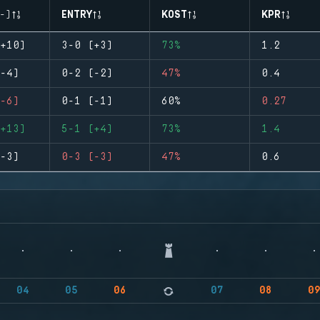
-)
ENTRY
KOST
KPR
+10)
3-0 (+3)
73%
1.2
-4)
0-2 (-2)
47%
0.4
-6)
0-1 (-1)
60%
0.27
+13)
5-1 (+4)
73%
1.4
-3)
0-3 (-3)
47%
0.6
04
05
06
07
08
0