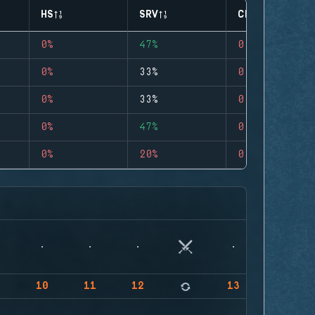
HS
SRV
CLUTCHES
0%
47%
0
0%
33%
0
0%
33%
0
0%
47%
0
0%
20%
0
9
10
11
12
13