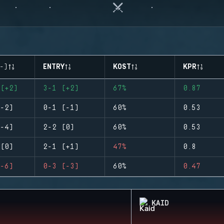
-)
ENTRY
KOST
KPR
(+2)
3-1 (+2)
67%
0.87
-2)
0-1 (-1)
60%
0.53
-4)
2-2 (0)
60%
0.53
(0)
2-1 (+1)
47%
0.8
-6)
0-3 (-3)
60%
0.47
KAID