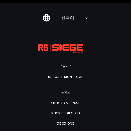
한국어
스튜디오
UBISOFT MONTRÉAL
플랫폼
XBOX GAME PASS
XBOX SERIES X|S
XBOX ONE