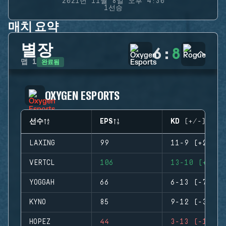
2021년 11월 8일 오후 4:30
1선승
매치 요약
별장
6
:
8
완료됨
맵
1
OXYGEN ESPORTS
선수
EPS
KD (+/-)
LAXING
99
11-9 (+2)
VERTCL
106
13-10 (+3)
YOGGAH
66
6-13 (-7)
KYNO
85
9-12 (-3)
HOPEZ
44
3-13 (-10)