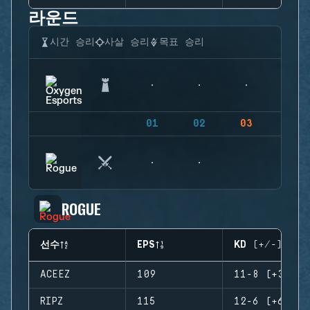
라운드
시간 승리
사살 승리
목표 승리
01
02
03
04
ROGUE
선수
EPS
KD (+/-)
ACEEZ
109
11-8 (+3)
RIPZ
115
12-6 (+6)