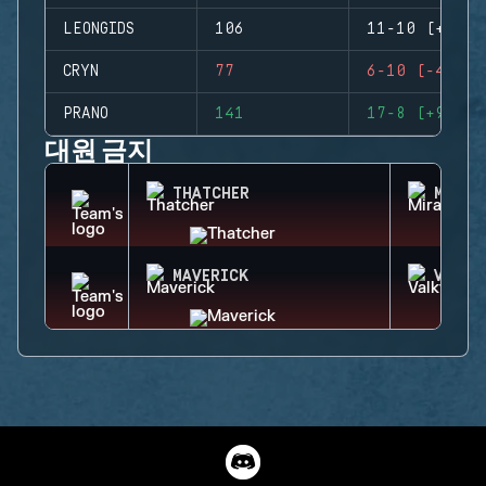
LEONGIDS
106
11-10 (+1)
CRYN
77
6-10 (-4)
PRANO
141
17-8 (+9)
대원 금지
THATCHER
MIRA
MAVERICK
VALKY