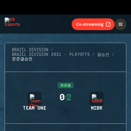
Co-streaming
BRAZIL DIVISION
BRAZIL DIVISION 2021 - PLAYOFFS
결승전
준준결승전
완료됨
0
2
:
TEAM ONE
MIBR