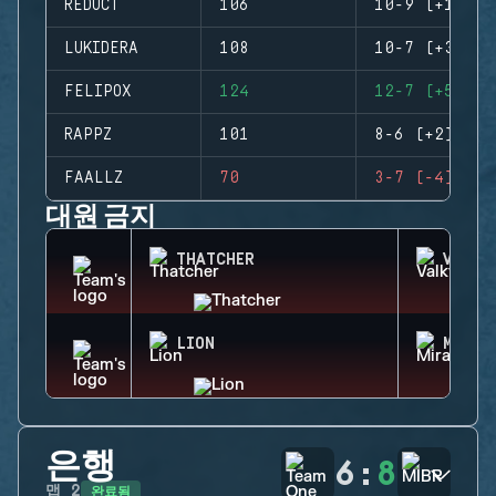
REDUCT
106
10-9 (+1)
LUKIDERA
108
10-7 (+3)
FELIPOX
124
12-7 (+5)
RAPPZ
101
8-6 (+2)
FAALLZ
70
3-7 (-4)
대원 금지
THATCHER
VALKY
LION
MIRA
은행
6
:
8
완료됨
맵
2