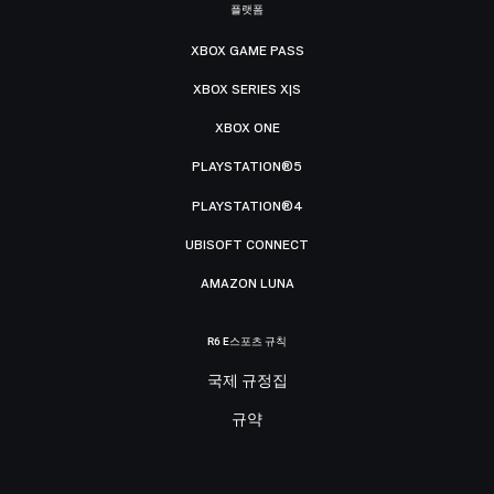
플랫폼
XBOX GAME PASS
XBOX SERIES X|S
XBOX ONE
PLAYSTATION®5
PLAYSTATION®4
UBISOFT CONNECT
AMAZON LUNA
R6 E스포츠 규칙
국제 규정집
규약