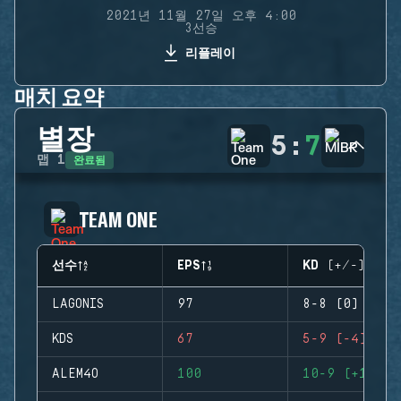
2021년 11월 27일 오후 4:00
3선승
리플레이
매치 요약
별장
5
:
7
완료됨
맵
1
TEAM ONE
선수
EPS
KD (+/-)
LAGONIS
97
8-8 (0)
KDS
67
5-9 (-4)
ALEM4O
100
10-9 (+1)