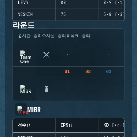
LEVY
88
8-9 (-1)
NESKIN
75
5-8 (-3)
라운드
시간 승리
사살 승리
목표 승리
01
02
03
04
MIBR
선수
EPS
KD (+/-)