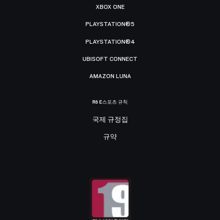
XBOX ONE
PLAYSTATION®5
PLAYSTATION®4
UBISOFT CONNECT
AMAZON LUNA
R6 E스포츠 규칙
국제 규정집
규약