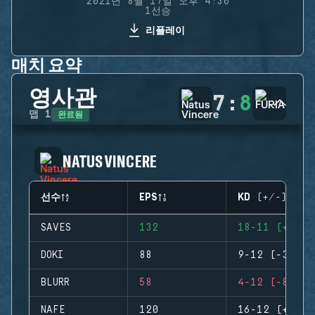
2021년 8월 17일 오후 4:30
1선승
리플레이
매치 요약
영사관
7
:
8
완료됨
맵
1
NATUS VINCERE
선수
EPS
KD (+/-)
SAVES
132
18-11 (+7)
DOKI
88
9-12 (-3)
BLURR
58
4-12 (-8)
NAFE
120
16-12 (+4)