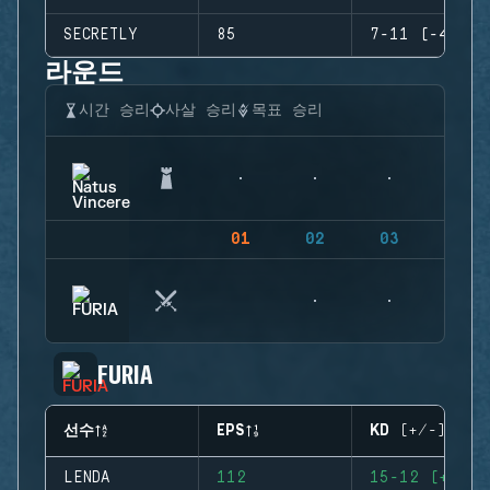
SECRETLY
85
7-11 (-4)
라운드
시간 승리
사살 승리
목표 승리
01
02
03
04
FURIA
선수
EPS
KD (+/-)
LENDA
112
15-12 (+3)