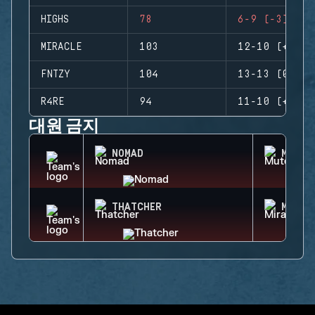
HIGHS
78
6-9 (-3)
MIRACLE
103
12-10 (+2)
FNTZY
104
13-13 (0)
R4RE
94
11-10 (+1)
대원 금지
NOMAD
MUTE
THATCHER
MIRA