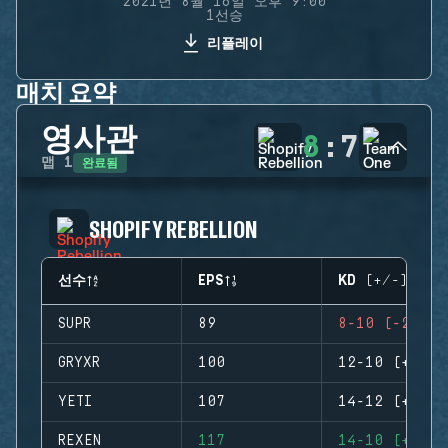
2021년 8월 16일 오후 9:00
1선승
리플레이
매치 요약
영사관
8
:
7
완료됨
맵
1
SHOPIFY REBELLION
선수
EPS
KD (+/-)
SUPR
89
8-10 (-2)
GRYXR
100
12-10 (+2)
YETI
107
14-12 (+2)
REXEN
117
14-10 (+4)