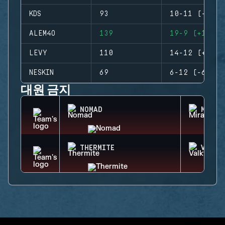
KDS
93
10-11 (-1)
ALEM4O
139
19-9 (+10)
LEVY
110
14-12 (+2)
NESKIN
69
6-12 (-6)
대원 금지
NOMAD
MIRA
THERMITE
VALKY