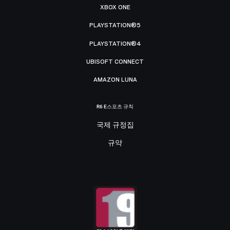
XBOX ONE
PLAYSTATION®5
PLAYSTATION®4
UBISOFT CONNECT
AMAZON LUNA
R6 E스포츠 규칙
국제 규정집
규약