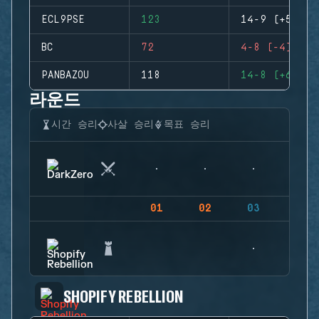
ECL9PSE
123
14-9 (+5)
BC
72
4-8 (-4)
PANBAZOU
118
14-8 (+6)
라운드
시간 승리
사살 승리
목표 승리
01
02
03
04
SHOPIFY REBELLION