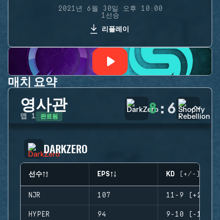
2021년 6월 30일 오후 10:00
1선승
리플레이
매치 요약
영사관
8
:
6
완료됨
맵
1
DARKZERO
선수
EPS
KD (+/-)
NJR
107
11-9 (+2)
HYPER
94
9-10 (-1)