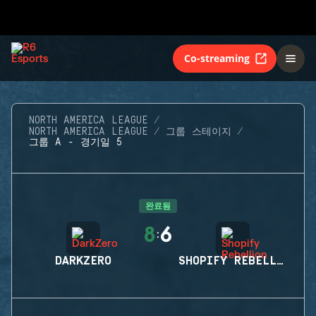
Co-streaming
NORTH AMERICA LEAGUE
NORTH AMERICA LEAGUE
그룹 스테이지
그룹 A - 경기일 5
완료됨
8
6
:
DARKZERO
SHOPIFY REBELLION