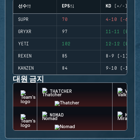
선수
EPS
KD (+/-)
SUPR
70
4-10 (-6)
GRYXR
97
11-11 (0)
YETI
102
12-12 (0)
REXEN
85
8-9 (-1)
KANZEN
84
9-10 (-1)
대원 금지
THATCHER
VALKY
NOMAD
MIRA