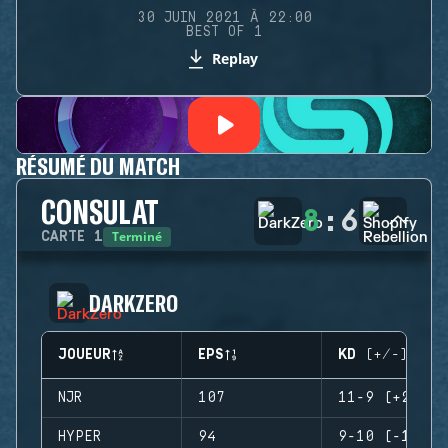
30 JUIN 2021 À 22:00
BEST OF 1
Replay
RÉSUMÉ DU MATCH
CONSULAT
8
:
6
Terminé
CARTE
1
DARKZERO
JOUEUR
EPS
KD (+/-)
NJR
107
11-9 (+2)
HYPER
94
9-10 (-1)