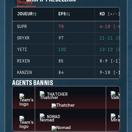
JOUEUR
EPS
KD (+/-)
SUPR
70
4-10 (-6)
GRYXR
97
11-11 (0)
YETI
102
12-12 (0)
REXEN
85
8-9 (-1)
KANZEN
84
9-10 (-1)
AGENTS BANNIS
THATCHER
VALKY
NOMAD
MIRA