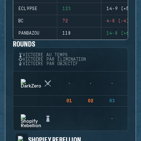
ECL9PSE
123
14-9 (+5)
BC
72
4-8 (-4)
PANBAZOU
118
14-8 (+6)
ROUNDS
VICTOIRE AU TEMPS
VICTOIRE PAR ÉLIMINATION
VICTOIRE PAR OBJECTIF
01
02
03
04
SHOPIFY REBELLION