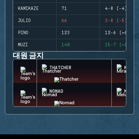
KAMIKAZE
71
4-8 (-4)
JULIO
66
3-8 (-5)
PINO
123
12-6 (+6)
MUZI
140
15-7 (+8)
대원 금지
THATCHER
MIRA
NOMAD
MELUS