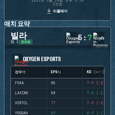
2021년 5월 14일 오후 5:30
1선승
리플레이
매치 요약
빌라
5
:
7
완료됨
맵
1
OXYGEN ESPORTS
선수
EPS
KD (+/-)
FOXA
85
7-9 (-2)
LAXING
88
7-8 (-1)
VERTCL
77
7-9 (-2)
YOGGAH
89
8-9 (-1)