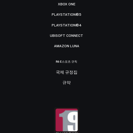
XBOX ONE
PLAYSTATION®5
PLAYSTATION®4
UBISOFT CONNECT
AMAZON LUNA
R6 E스포츠 규칙
국제 규정집
규약