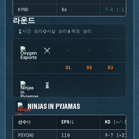
KYNO
86
7-8 (-1)
라운드
시간 승리
사살 승리
목표 승리
01
02
03
04
NINJAS IN PYJAMAS
선수
EPS
KD (+/-)
PSYCHO
110
9-7 (+2)