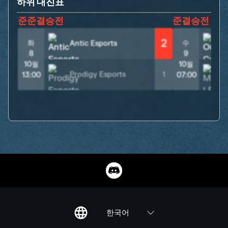
하위 대진표
준준결승전
준결승전
2
화
수
Antic Esports
8
9
10월
10월
Prodigy Esports
1
M
13:00
07:00
한국어