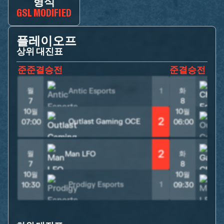
형식
GSL MODIFIED
플레이오프
상위 대진표
준준결승전
준결승전
월
화
Antic Esports
1
7
8
10월
10월
2
Outlast Gaming OCE
07:00
06:00
2
월
화
Man LFO
7
8
10월
10월
Prodigy Esports
1
M
10:30
09:30