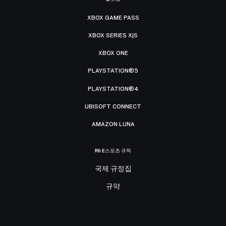
XBOX GAME PASS
XBOX SERIES X|S
XBOX ONE
PLAYSTATION®5
PLAYSTATION®4
UBISOFT CONNECT
AMAZON LUNA
R6 E스포츠 규칙
국제 규정집
규약