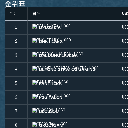
순위표
#
팀
US
DPLUS KIA
1
US
BNK FEARX
2
US
DAEDONG LAVEGA
3
US
BEYOND STRATOS GAMING
4
US
PANTHERA
5
US
PSG TALON
6
US
BLOSSOM
7
US
GROOVJAM
8
US