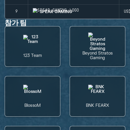
SPEAR GAMING
9
US
참가 팀
Beyond Stratos
123 Team
Gaming
BlossoM
BNK FEARX