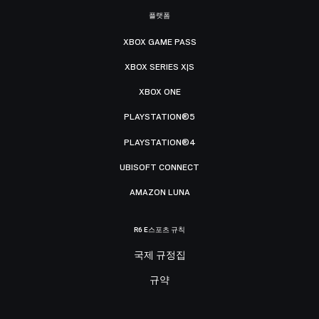
플랫폼
XBOX GAME PASS
XBOX SERIES X|S
XBOX ONE
PLAYSTATION®5
PLAYSTATION®4
UBISOFT CONNECT
AMAZON LUNA
R6 E스포츠 규칙
국제 규정집
규약