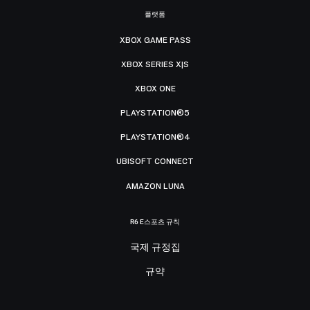
플랫폼
XBOX GAME PASS
XBOX SERIES X|S
XBOX ONE
PLAYSTATION®5
PLAYSTATION®4
UBISOFT CONNECT
AMAZON LUNA
R6 E스포츠 규칙
국제 규정집
규약