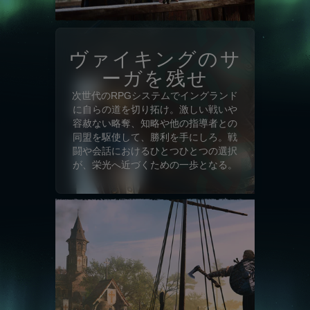
ヴァイキングのサ
ーガを残せ
次世代のRPGシステムでイングランド
に自らの道を切り拓け。激しい戦いや
容赦ない略奪、知略や他の指導者との
同盟を駆使して、勝利を手にしろ。戦
闘や会話におけるひとつひとつの選択
が、栄光へ近づくための一歩となる。