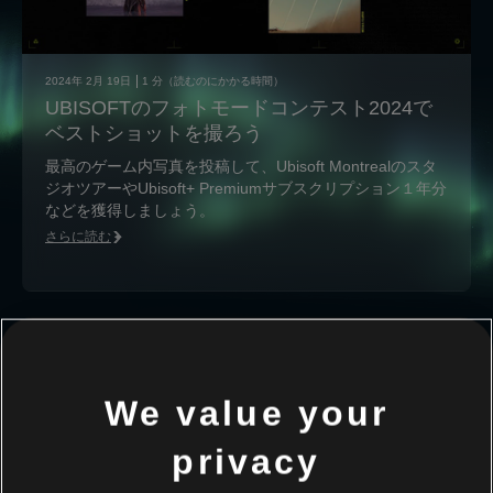
2024年
2月
19日
1
分（読むのにかかる時間）
UBISOFTのフォトモードコンテスト2024で
ベストショットを撮ろう
最高のゲーム内写真を投稿して、Ubisoft Montrealのスタ
ジオツアーやUbisoft+ Premiumサブスクリプション１年分
などを獲得しましょう。
さらに読む
1
/
9
We value your
privacy
全てのニュース