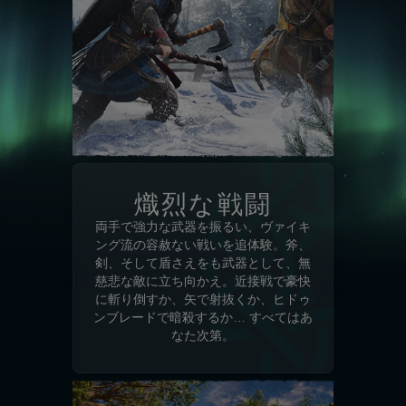
熾烈な戦闘
両手で強力な武器を振るい、ヴァイキ
ング流の容赦ない戦いを追体験。斧、
剣、そして盾さえをも武器として、無
慈悲な敵に立ち向かえ。近接戦で豪快
に斬り倒すか、矢で射抜くか、ヒドゥ
ンブレードで暗殺するか… すべてはあ
なた次第。