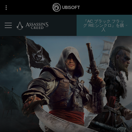
『AC ブラック フラッ
グ RE:シンクロ』を購
入