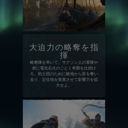
大迫力の略奪を指
揮
略奪隊を率いて、サクソン人の軍隊や
砦に電光石火のごとく奇襲を仕掛け
ろ。戦士団のために敵地から富を奪い
去り、定住地を発展させて影響力を拡
大せよ。