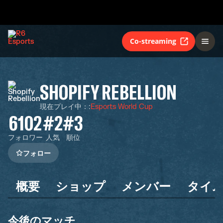
Co-streaming
SHOPIFY REBELLION
現在プレイ中：
:
Esports World Cup
6102
#2
#3
フォロワー
人気
順位
フォロー
概要
ショップ
メンバー
タイ
今後のマッチ