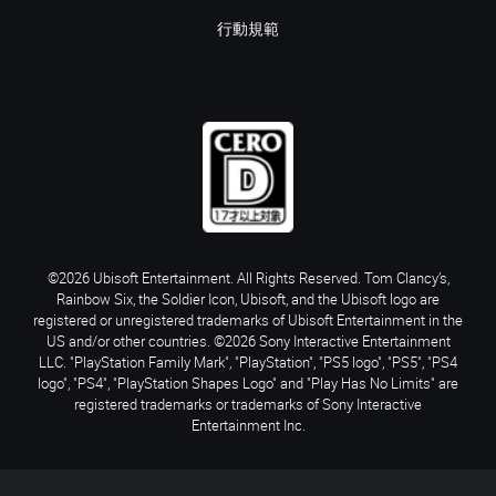
行動規範
©2026 Ubisoft Entertainment. All Rights Reserved. Tom Clancy’s,
Rainbow Six, the Soldier Icon, Ubisoft, and the Ubisoft logo are
registered or unregistered trademarks of Ubisoft Entertainment in the
US and/or other countries. ©2026 Sony Interactive Entertainment
LLC. "PlayStation Family Mark", "PlayStation", "PS5 logo", "PS5", "PS4
logo", "PS4", "PlayStation Shapes Logo" and "Play Has No Limits" are
registered trademarks or trademarks of Sony Interactive
Entertainment Inc.