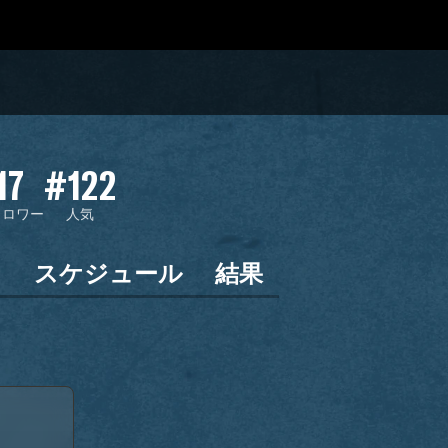
17
#122
ォロワー
人気
ン
スケジュール
結果