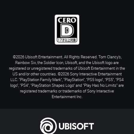
©2026 Ubisoft Entertainment. All Rights Reserved. Tom Clancy’s,
Rainbow Six, the Soldier Icon, Ubisoft, and the Ubisoft logo are
registered or unregistered trademarks of Ubisoft Entertainment in the
US and/or other countries. ©2026 Sony Interactive Entertainment
LLC. "PlayStation Family Mark", "PlayStation", "PS5 logo", "PS5", "PS4
logo", "PS4", "PlayStation Shapes Logo" and "Play Has No Limits" are
registered trademarks or trademarks of Sony Interactive
Entertainment Inc.