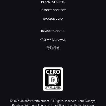
PLAYSTATION®4
UBISOFT CONNECT
AMAZON LUNA
R6 Eスポーツのルール
グローバルルール
行動規範
©2026 Ubisoft Entertainment. All Rights Reserved. Tom Clancy’s,
Rainbow Six, the Soldier Icon, Ubisoft, and the Ubisoft logo are