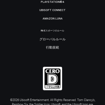
PLAYSTATION®4
UBISOFT CONNECT
AMAZON LUNA
R6 Eスポーツのルール
グローバルルール
行動規範
©2026 Ubisoft Entertainment. All Rights Reserved. Tom Clancy’s,
Rainbow Six, the Soldier Icon, Ubisoft, and the Ubisoft logo are