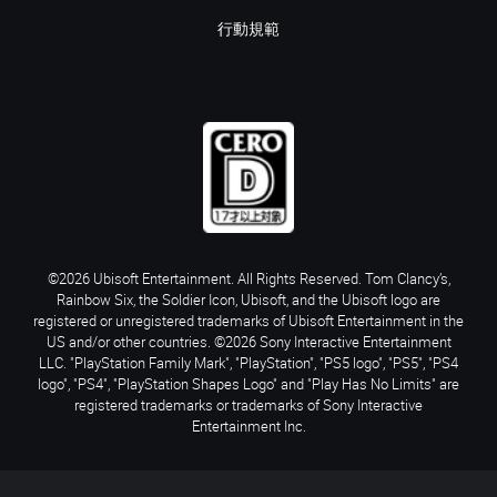
行動規範
©2026 Ubisoft Entertainment. All Rights Reserved. Tom Clancy’s,
Rainbow Six, the Soldier Icon, Ubisoft, and the Ubisoft logo are
registered or unregistered trademarks of Ubisoft Entertainment in the
US and/or other countries. ©2026 Sony Interactive Entertainment
LLC. "PlayStation Family Mark", "PlayStation", "PS5 logo", "PS5", "PS4
logo", "PS4", "PlayStation Shapes Logo" and "Play Has No Limits" are
registered trademarks or trademarks of Sony Interactive
Entertainment Inc.