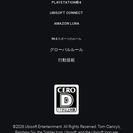
PLAYSTATION®4
UBISOFT CONNECT
AMAZON LUNA
R6 Eスポーツのルール
グローバルルール
行動規範
©2026 Ubisoft Entertainment. All Rights Reserved. Tom Clancy’s,
Rainbow Six, the Soldier Icon, Ubisoft, and the Ubisoft logo are