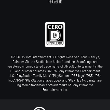
行動規範
©2026 Ubisoft Entertainment. All Rights Reserved. Tom Clancy’s,
Rainbow Six, the Soldier Icon, Ubisoft, and the Ubisoft logo are
registered or unregistered trademarks of Ubisoft Entertainment in the
US and/or other countries. ©2026 Sony Interactive Entertainment
LLC. "PlayStation Family Mark", "PlayStation", "PS5 logo", "PS5", "PS4
logo", "PS4", "PlayStation Shapes Logo" and "Play Has No Limits" are
registered trademarks or trademarks of Sony Interactive
Entertainment Inc.