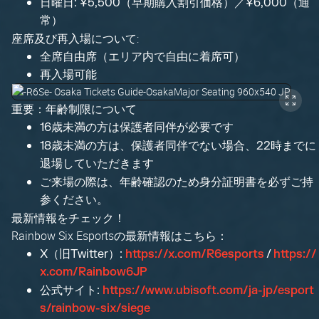
日曜日: ¥5,500（早期購入割引価格）／¥6,000（通
常）
座席及び再入場について:
全席自由席（エリア内で自由に着席可）
再入場可能
重要：年齢制限について
16歳未満の方は保護者同伴が必要です
18歳未満の方は、保護者同伴でない場合、22時までに
退場していただきます
ご来場の際は、年齢確認のため身分証明書を必ずご持
参ください。
最新情報をチェック！
Rainbow Six Esportsの最新情報はこちら：
X（旧Twitter）:
https://x.com/R6esports
/
https://
x.com/Rainbow6JP
公式サイト:
https://www.ubisoft.com/ja-jp/esport
s/rainbow-six/siege