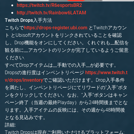
https://twitch.tv/R6esportsBR2
http://twitch.tv/Rainbow6LATAM
Twitch Drops入手方法
こちらで
とTwitchアカウン
https://drops-register.ubi.com
ト とUbisoftアカウントをリンクされていることを確認
し、Drop機能をオンにしてください。くれぐれも__配信を
観る前に__アカウントのリンクが完了しているようご留意
ください.
すべてDropアイテムは__手動での入手__が必要です。
Dropsの進行度はインベントリページ
https://www.twitch.t
でご確認いただけます。Drop入手条件
v/drops/inventory
を満たし、インベントリページにてリワードの“入手”ボタ
ンをクリックしてください。なお、“入手”ボタンはキャン
ペーン終了（当週の最終Playday）から24時間後までとな
ります。入手アイテムの反映には、その週から48時間後
となる見込みです。
詳細:
Twitch Dropsは現在ご利用いただけるプラットフォーム: