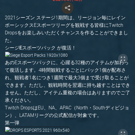
2021シーズン ステージ1期間は、リージョン毎にレイン
ボーシックスEスポーツリーグを観戦する皆様にTwitch
Dropsをお楽しみいただくチャンスを作ることができまし
た。
シージEスポーツパック が復活！
あのEスポーツパックに、心躍る32種のアイテムが加わっ
て復活します。4時間観戦するごとにパック1個が配布さ
れ、観戦者1名につき1週間で最大3個まで受け取ることが
できます。ただし、観戦時間を翌週に持ち越すことはでき
ません。ただし、アイテム重複の場合はありますのでご了
承ください。
Twitch DropsはEU、NA、APAC（North・Southディビジョ
ン）、LATAMリーグの公式配信が対象です。
第一弾