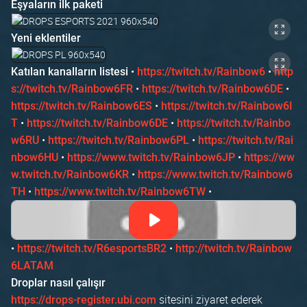
Eşyaların ilk paketi
Yeni eklentiler
•
•
Katılan kanalların listesi
https://twitch.tv/Rainbow6
http
•
•
s://twitch.tv/Rainbow6FR
https://twitch.tv/Rainbow6DE
•
https://twitch.tv/Rainbow6ES
https://twitch.tv/Rainbow6I
•
•
T
https://twitch.tv/Rainbow6DE
https://twitch.tv/Rainbo
•
•
w6RU
https://twitch.tv/Rainbow6PL
https://twitch.tv/Rai
•
•
nbow6HU
https://www.twitch.tv/Rainbow6JP
https://ww
•
w.twitch.tv/Rainbow6KR
https://www.twitch.tv/Rainbow6
•
•
TH
https://www.twitch.tv/Rainbow6TW
•
•
https://twitch.tv/R6esportsBR2
http://twitch.tv/Rainbow
6LATAM
Droplar nasıl çalışır
sitesini ziyaret ederek
https://drops-register.ubi.com