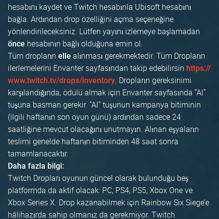
hesabını kaydet ve Twitch hesabınla Ubisoft hesabını
bağla. Ardından drop özelliğini açma seçeneğine
yönlendirileceksiniz. Lütfen yayını izlemeye başlamadan
hesabının bağlı olduğuna emin ol.
önce
Tüm dropların
alınması gerekmektedir. Tüm Dropların
elle
ilerlemelerini Envanter sayfasından takip edebilirsin
https://
. Dropların gereksinimi
www.twitch.tv/drops/inventory
karşılandığında, ödülü almak için Envanter sayfasında "Al"
tuşuna basman gerekir. "Al" tuşunun kampanya bitiminin
(ilgili haftanın son oyun günü) ardından sadece 24
saatliğine mevcut olacağını unutmayın. Alınan eşyaların
teslimi genelde haftanın bitiminden 48 saat sonra
tamamlanacaktır.
Daha fazla bilgi:
Twitch Dropları oyunun güncel olarak bulunduğu beş
platformda da aktif olacak: PC, PS4, PS5, Xbox One ve
Xbox Series X. Drop kazanabilmek için Rainbow Six Siege’e
hâlihazırda sahip olmanız da gerekmiyor. Twitch