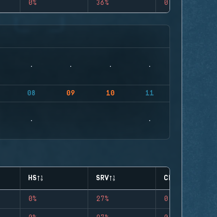
0%
36%
0
08
09
10
11
HS
SRV
CLUTCHES
0%
27%
0