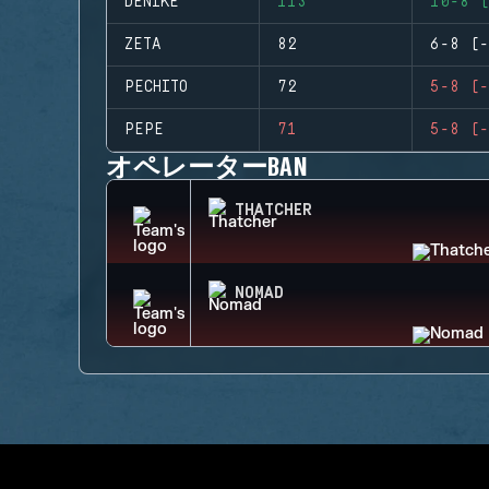
DENIKE
113
10-8 (
ZETA
82
6-8 (-
PECHITO
72
5-8 (-
PEPE
71
5-8 (-
オペレーターBAN
THATCHER
NOMAD