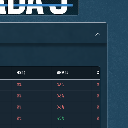
HS
SRV
CLUTCHES
0%
36%
0
0%
36%
0
0%
36%
0
0%
45%
0