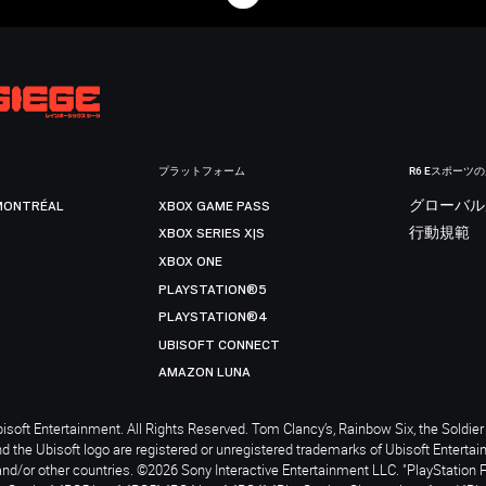
プラットフォーム
R6 Eスポーツ
MONTRÉAL
XBOX GAME PASS
グローバル
XBOX SERIES X|S
行動規範
XBOX ONE
PLAYSTATION®5
PLAYSTATION®4
UBISOFT CONNECT
AMAZON LUNA
soft Entertainment. All Rights Reserved. Tom Clancy’s, Rainbow Six, the Soldier 
nd the Ubisoft logo are registered or unregistered trademarks of Ubisoft Enterta
and/or other countries. ©2026 Sony Interactive Entertainment LLC. "PlayStation 