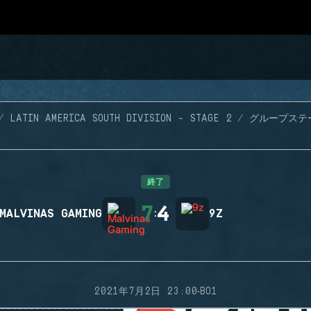
LATIN AMERICA SOUTH DIVISION - STAGE 2
グループステ
終了
7
4
MALVINAS GAMING
:
9Z
·
2021年7月2日 23:00
BO1