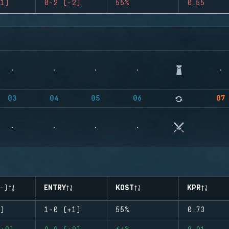
1)
0-2 (-2)
55%
0.55
03
04
05
06
07
-)
ENTRY
KOST
KPR
)
1-0 (+1)
55%
0.73