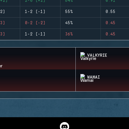
+2)
2-0 (+2)
64%
0.91
2)
1-2 (-1)
55%
0.55
3)
0-2 (-2)
45%
0.45
3)
1-2 (-1)
36%
0.45
VALKYRIE
WAMAI