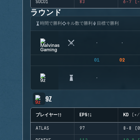
SOCO1
83
6-7 (-
ラウンド
時間で勝利
キル数で勝利
目標で勝利
01
02
9Z
プレイヤー
EPS
KD (+/
ATLAS
97
8-8 (0