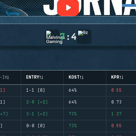
7
:
4
-)
ENTRY
KOST
KPR
1)
1-1 (0)
64%
0.55
1)
2-0 (+2)
64%
0.73
+7)
3-1 (+2)
73%
1.27
)
0-0 (0)
73%
0.55