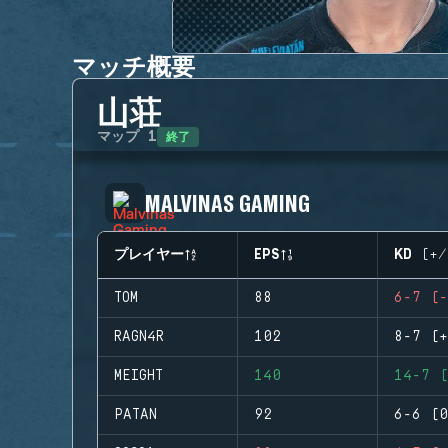
マッチ概要
山荘
終了
マップ
1
MALVINAS GAMING
プレイヤー
EPS
KD (+/
TOM
88
6-7 (-
RAGN4R
102
8-7 (+
MEIGHT
140
14-7 (
PATAN
92
6-6 (0