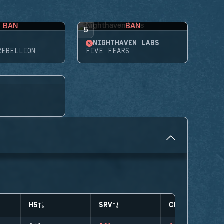
BAN
BAN
5
NIGHTHAVEN LABS
REBELLION
FIVE FEARS
HS
SRV
CLUTCHES