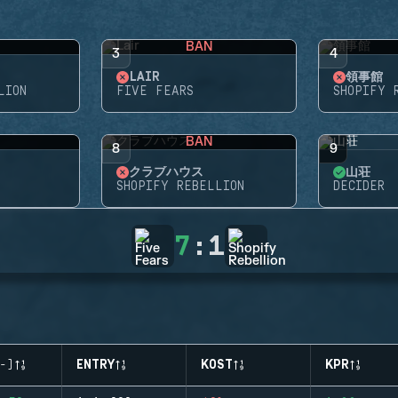
BAN
3
4
LAIR
領事館
LION
FIVE FEARS
SHOPIFY 
BAN
8
9
クラブハウス
山荘
SHOPIFY REBELLION
DECIDER
7
:
1
-)
ENTRY
KOST
KPR