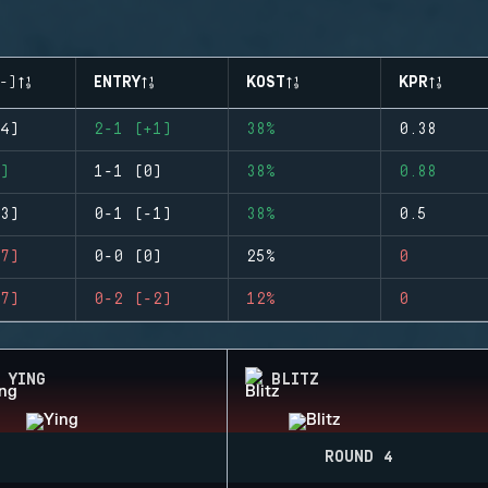
-)
ENTRY
KOST
KPR
4)
2-1 (+1)
38%
0.38
)
1-1 (0)
38%
0.88
3)
0-1 (-1)
38%
0.5
7)
0-0 (0)
25%
0
7)
0-2 (-2)
12%
0
YING
BLITZ
ROUND 4