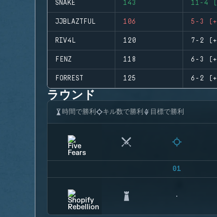
SNAKE
143
11-4 (
JJBLAZTFUL
106
5-3 (+
RIV4L
120
7-2 (+
FENZ
118
6-3 (+
FORREST
125
6-2 (+
ラウンド
時間で勝利
キル数で勝利
目標で勝利
01