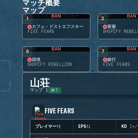
マッチ概要
マップ
BAN
BAN
1
2
カフェ・ドストエフスキー
要塞
FIVE FEARS
SHOPIFY REBEL
BAN
BAN
6
7
国境
銀行
SHOPIFY REBELLION
FIVE FEARS
山荘
終了
マップ
1
FIVE FEARS
プレイヤー
EPS
KD (+/