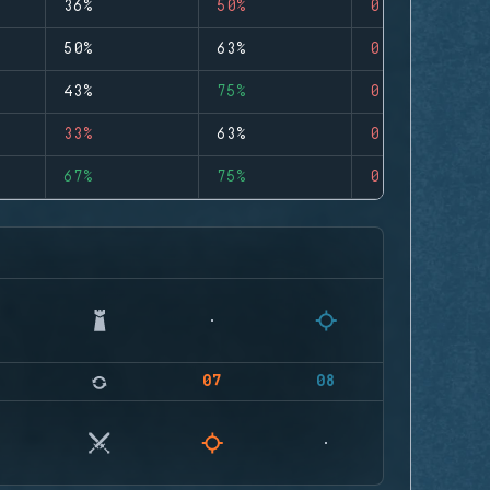
36%
50%
0
50%
63%
0
43%
75%
0
33%
63%
0
67%
75%
0
07
08