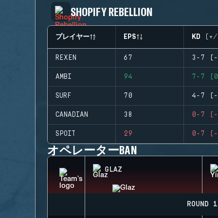
SHOPIFY REBELLION
プレイヤー
EPS
KD (+/
REXEN
67
3-7 (-
AMBI
94
7-7 (0
SURF
70
4-7 (-
CANADIAN
38
0-7 (-
SPOIT
29
0-7 (-
オペレーターBAN
GLAZ
ROUND 1