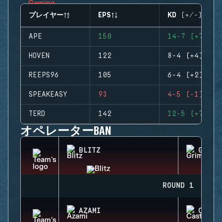
プレイヤー
EPS
KD (+/-)
APE
150
14-7 (+7)
HOVEN
122
8-4 (+4)
REEPS96
105
6-4 (+2)
SPEAKEASY
93
4-5 (-1)
TERD
142
12-5 (+7)
オペレーターBAN
BLITZ
GRIM
ROUND 1
AZAMI
CASTL