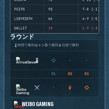
SHINYA
71
5-10 (-5)
PEEPS
92
7-8 (-1)
LEBYRINTH
66
4-9 (-5)
GALLET
39
1-9 (-8)
ラウンド
時間で勝利
キル数で勝利
目標で勝利
01
02
03
04
WEIBO GAMING