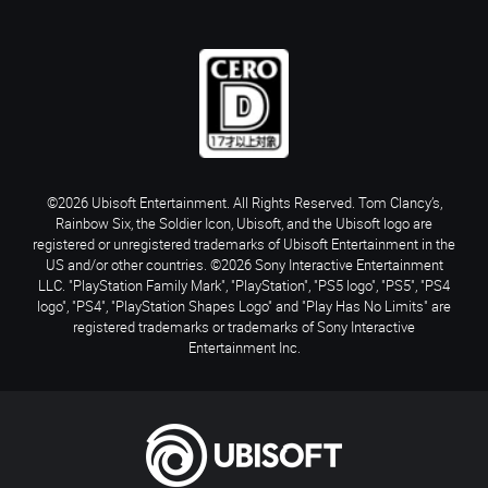
©2026 Ubisoft Entertainment. All Rights Reserved. Tom Clancy’s,
Rainbow Six, the Soldier Icon, Ubisoft, and the Ubisoft logo are
registered or unregistered trademarks of Ubisoft Entertainment in the
US and/or other countries. ©2026 Sony Interactive Entertainment
LLC. "PlayStation Family Mark", "PlayStation", "PS5 logo", "PS5", "PS4
logo", "PS4", "PlayStation Shapes Logo" and "Play Has No Limits" are
registered trademarks or trademarks of Sony Interactive
Entertainment Inc.