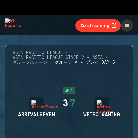
Co-streaming
ASIA PACIFIC LEAGUE
ASIA PACIFIC LEAGUE STAGE 2 - ASIA
グループステージ
グループ A - プレイ DAY 5
終了
3
7
:
ARRIVALSEVEN
WEIBO GAMING