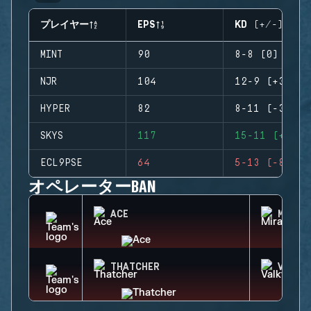
プレイヤー
EPS
KD (+/-)
MINT
90
8-8 (0)
NJR
104
12-9 (+3)
HYPER
82
8-11 (-3)
SKYS
117
15-11 (+4)
ECL9PSE
64
5-13 (-8)
オペレーターBAN
ACE
MIRA
THATCHER
VALKY