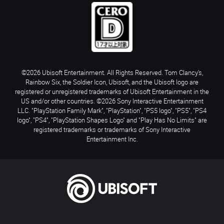
©2026 Ubisoft Entertainment. All Rights Reserved. Tom Clancy’s,
Rainbow Six, the Soldier Icon, Ubisoft, and the Ubisoft logo are
registered or unregistered trademarks of Ubisoft Entertainment in the
US and/or other countries. ©2026 Sony Interactive Entertainment
LLC. "PlayStation Family Mark", "PlayStation", "PS5 logo", "PS5", "PS4
logo", "PS4", "PlayStation Shapes Logo" and "Play Has No Limits" are
registered trademarks or trademarks of Sony Interactive
Entertainment Inc.