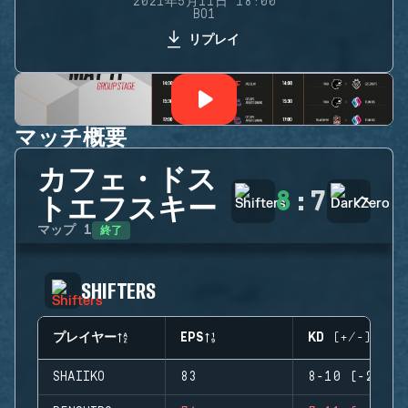
2021年5月11日 18:00
BO1
リプレイ
マッチ概要
カフェ・ドス
8
:
7
トエフスキー
終了
マップ
1
SHIFTERS
プレイヤー
EPS
KD (+/-)
SHAIIKO
83
8-10 (-2)