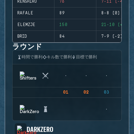
RENSHIRO
76
7-11 (-4)
RAFALE
89
8-8 (0)
ELEMZJE
150
21-10 (+11)
BRID
84
7-9 (-2)
ラウンド
時間で勝利
キル数で勝利
目標で勝利
01
02
03
04
DARKZERO