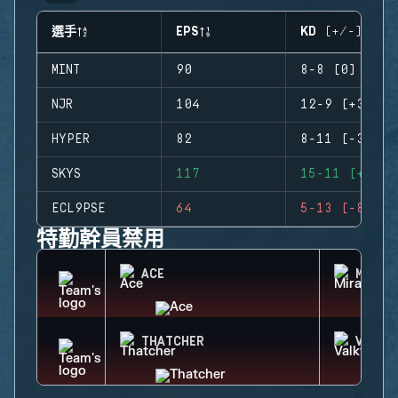
選手
EPS
KD (+/-)
MINT
90
8-8 (0)
NJR
104
12-9 (+3)
HYPER
82
8-11 (-3)
SKYS
117
15-11 (+4)
ECL9PSE
64
5-13 (-8)
特勤幹員禁用
ACE
MIRA
THATCHER
VALKY