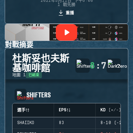
2021年5月11日 下午6:00
1 戰先勝
重播
對戰摘要
杜斯妥也夫斯
8
:
7
基咖啡館
已結束
地圖
1
SHIFTERS
選手
EPS
KD (+/-)
SHAIIKO
83
8-10 (-2)