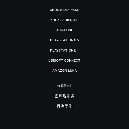
XBOX GAME PASS
XBOX SERIES X|S
XBOX ONE
PLAYSTATION®5
PLAYSTATION®4
UBISOFT CONNECT
AMAZON LUNA
R6 電競規則
國際規則書
行為準則