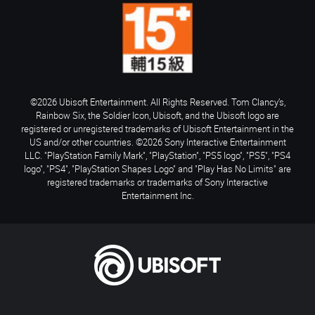
©2026 Ubisoft Entertainment. All Rights Reserved. Tom Clancy’s,
Rainbow Six, the Soldier Icon, Ubisoft, and the Ubisoft logo are
registered or unregistered trademarks of Ubisoft Entertainment in the
US and/or other countries. ©2026 Sony Interactive Entertainment
LLC. "PlayStation Family Mark", "PlayStation", "PS5 logo", "PS5", "PS4
logo", "PS4", "PlayStation Shapes Logo" and "Play Has No Limits" are
registered trademarks or trademarks of Sony Interactive
Entertainment Inc.