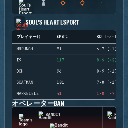
SOUL'S HEART ESPORT
プレイヤー
EPS
KD (+/-)
MRPUNCH
91
6-7 (-1)
I9
117
8-6 (+2)
DCH
96
8-9 (-1)
SCATMAN
101
7-8 (-1)
MARKELELE
41
1-8 (-7)
オペレーターBAN
BANDIT
KAID