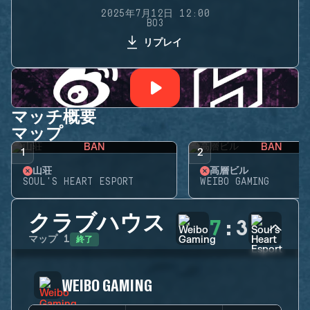
2025年7月12日 12:00
BO3
リプレイ
マッチ概要
マップ
BAN
BAN
1
2
山荘
高層ビル
SOUL'S HEART ESPORT
WEIBO GAMING
クラブハウス
7
:
3
終了
マップ
1
WEIBO GAMING