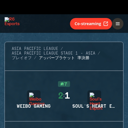
Co-streaming
ASIA PACIFIC LEAGUE
ASIA PACIFIC LEAGUE STAGE 1 - ASIA
プレイオフ
アッパーブラケット 準決勝
終了
2
1
:
WEIBO GAMING
SOUL'S HEART ESPORT