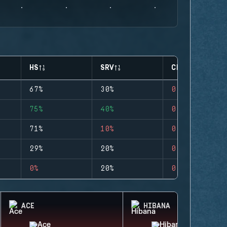
HS
SRV
CLUTCHES
67%
30%
0
75%
40%
0
71%
10%
0
29%
20%
0
0%
20%
0
ACE
HIBANA