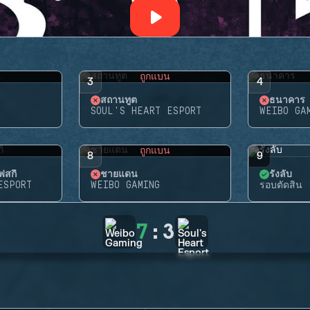
น
ถูกแบน
3
4
สถานทูต
ธนาคาร
SOUL'S HEART ESPORT
WEIBO GA
น
ถูกแบน
8
9
สกี้
ชายแดน
รังลับ
ESPORT
WEIBO GAMING
รอบตัดสิน
7
:
3