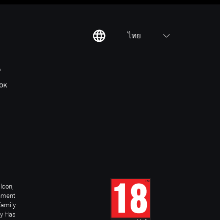
ไทย
ต
OK
Icon,
inment
Family
ay Has