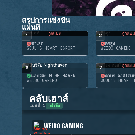
สรุปการแข่งขัน
แผนที่
ถูกแบน
ถูกแบ
1
2
ชาเลต์
ตึกสูง
SOUL'S HEART ESPORT
WEIBO GAMING
ถูกแบ
6
7
แล็บวิจัย NIGHTHAVEN
คาเฟ่ ดอสโตเยฟ
WEIBO GAMING
SOUL'S HEART 
คลับเฮาส์
เสร็จสิ้น
แผนที่
1
WEIBO GAMING