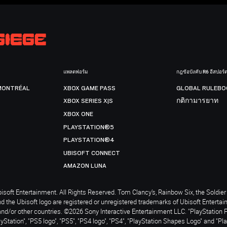
แพลตฟอร์ม
กฎข้อบังคับ R6 อีสปอร์
MONTRÉAL
XBOX GAME PASS
GLOBAL RULEBO
XBOX SERIES X|S
กติกามารยาท
XBOX ONE
PLAYSTATION®5
PLAYSTATION®4
UBISOFT CONNECT
AMAZON LUNA
soft Entertainment. All Rights Reserved. Tom Clancy’s, Rainbow Six, the Soldier 
nd the Ubisoft logo are registered or unregistered trademarks of Ubisoft Enterta
and/or other countries. ©2026 Sony Interactive Entertainment LLC. "PlayStation 
ayStation", "PS5 logo", "PS5", "PS4 logo", "PS4", "PlayStation Shapes Logo" and "Pl