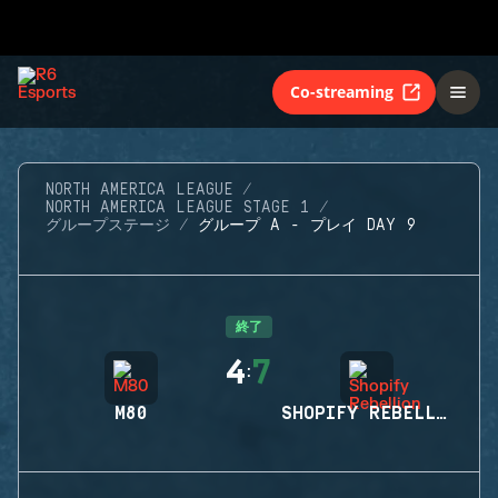
Co-streaming
NORTH AMERICA LEAGUE
NORTH AMERICA LEAGUE STAGE 1
グループステージ
グループ A - プレイ DAY 9
終了
4
7
:
M80
SHOPIFY REBELLION