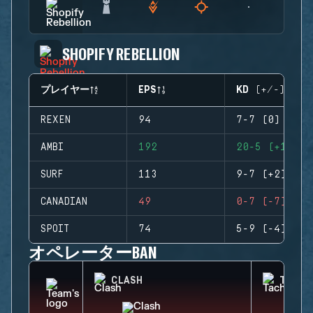
SHOPIFY REBELLION
プレイヤー
EPS
KD (+/-)
REXEN
94
7-7 (0)
AMBI
192
20-5 (+15)
SURF
113
9-7 (+2)
CANADIAN
49
0-7 (-7)
SPOIT
74
5-9 (-4)
オペレーターBAN
CLASH
TACHA