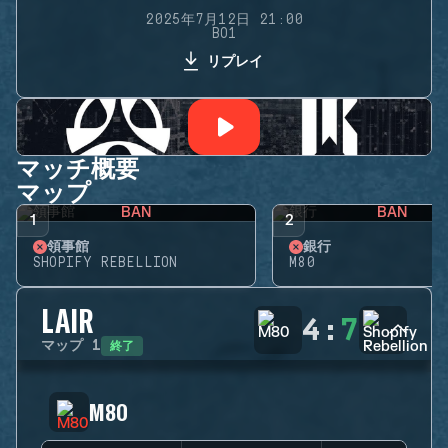
2025年7月12日 21:00
BO1
リプレイ
マッチ概要
マップ
BAN
BAN
1
2
領事館
銀行
SHOPIFY REBELLION
M80
LAIR
4
:
7
終了
マップ
1
M80