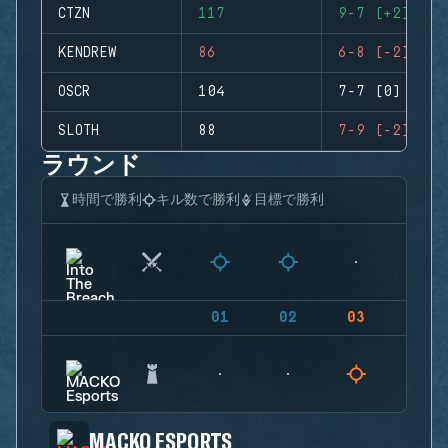
CTZN
117
9-7 (+2)
KENDREW
86
6-8 (-2)
OSCR
104
7-7 (0)
SLOTH
88
7-9 (-2)
ラウンド
時間で勝利
キル数で勝利
目標で勝利
01
02
03
04
MACKO ESPORTS