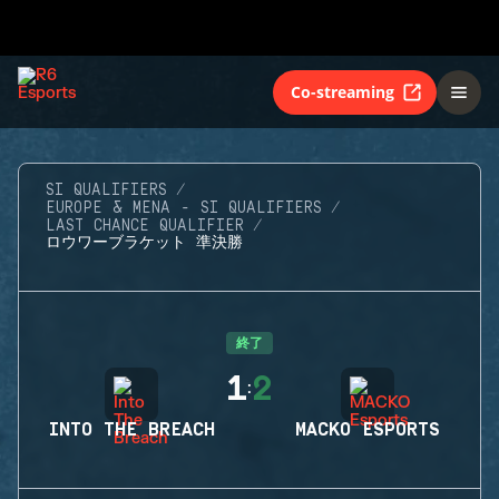
Co-streaming
SI QUALIFIERS
EUROPE & MENA - SI QUALIFIERS
LAST CHANCE QUALIFIER
ロウワーブラケット 準決勝
終了
1
2
:
INTO THE BREACH
MACKO ESPORTS