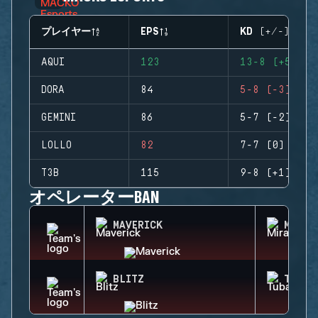
プレイヤー
EPS
KD (+/-)
AQUI
123
13-8 (+5)
DORA
84
5-8 (-3)
GEMINI
86
5-7 (-2)
LOLLO
82
7-7 (0)
T3B
115
9-8 (+1)
オペレーターBAN
MAVERICK
MIRA
BLITZ
TUBAR