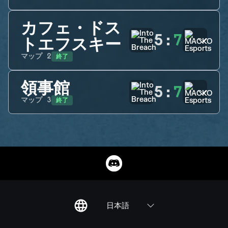
カフェ・ドス
5
:
7
トエフスキー
終了
マップ
2
領事館
5
:
7
終了
マップ
3
日本語