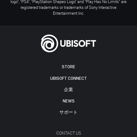
logo", "PS4", "PlayStation Shapes Logo" and "Play Has No Limits" are
registered trademarks or trademarks of Sony Interactive
Entertainment Inc.
STORE
UBISOFT CONNECT
企業
NEWS
サポート
CONTACT US