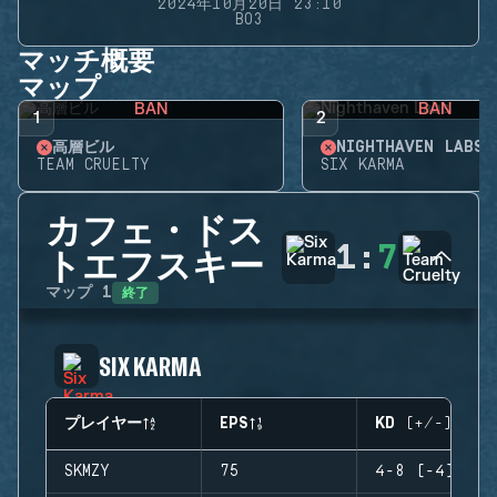
2024年10月20日 23:10
BO3
マッチ概要
マップ
BAN
BAN
1
2
高層ビル
NIGHTHAVEN LABS
TEAM CRUELTY
SIX KARMA
カフェ・ドス
1
:
7
トエフスキー
終了
マップ
1
SIX KARMA
プレイヤー
EPS
KD (+/-)
SKMZY
75
4-8 (-4)