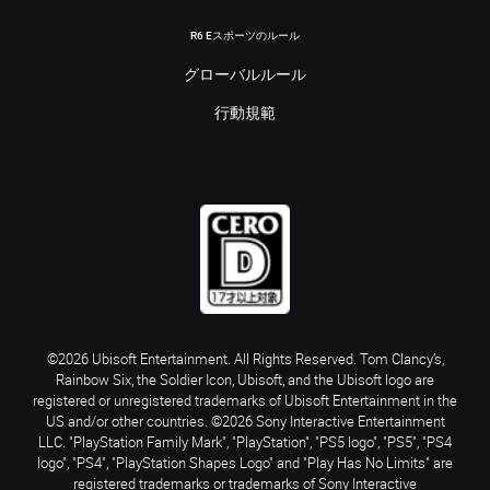
R6 Eスポーツのルール
グローバルルール
行動規範
©2026 Ubisoft Entertainment. All Rights Reserved. Tom Clancy’s,
Rainbow Six, the Soldier Icon, Ubisoft, and the Ubisoft logo are
registered or unregistered trademarks of Ubisoft Entertainment in the
US and/or other countries. ©2026 Sony Interactive Entertainment
LLC. "PlayStation Family Mark", "PlayStation", "PS5 logo", "PS5", "PS4
logo", "PS4", "PlayStation Shapes Logo" and "Play Has No Limits" are
registered trademarks or trademarks of Sony Interactive