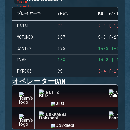
プレイヤー
EPS
KD (+/-)
FATAL
73
2-3 (-1)
MOTUMBO
107
5-3 (+2)
DANTE7
175
14-3 (+11)
IVAN
183
14-3 (+11)
PYROXZ
95
3-4 (-1)
オペレーターBAN
BLITZ
VALKY
DOKKAEBI
FENRI