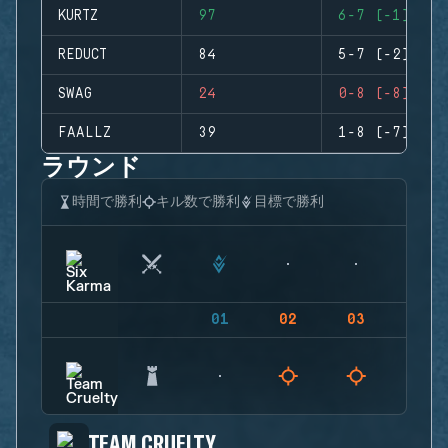
KURTZ
97
6-7 (-1)
REDUCT
84
5-7 (-2)
SWAG
24
0-8 (-8)
FAALLZ
39
1-8 (-7)
ラウンド
時間で勝利
キル数で勝利
目標で勝利
01
02
03
04
TEAM CRUELTY