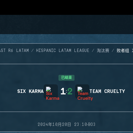
AST R6 LATAM
HISPANIC LATAM LEAGUE
淘汰赛
败者组 
已结束
1
2
SIX KARMA
:
TEAM CRUELTY
·
2024年10月20日 23:10
BO3