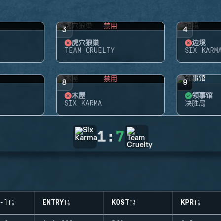
禁用
3
4
虎穴狼巢
边境
TEAM CRUELTY
SIX KARM
禁用
8
9
木屋
领事馆
SIX KARMA
决胜局
1
:
7
-)
ENTRY
KOST
KPR