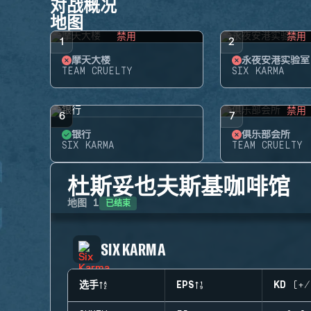
对战概况
地图
禁用
禁用
1
2
摩天大楼
永夜安港实验室
TEAM CRUELTY
SIX KARMA
禁用
6
7
银行
俱乐部会所
SIX KARMA
TEAM CRUELTY
杜斯妥也夫斯基咖啡馆
已结束
地图
1
SIX KARMA
选手
EPS
KD (+/