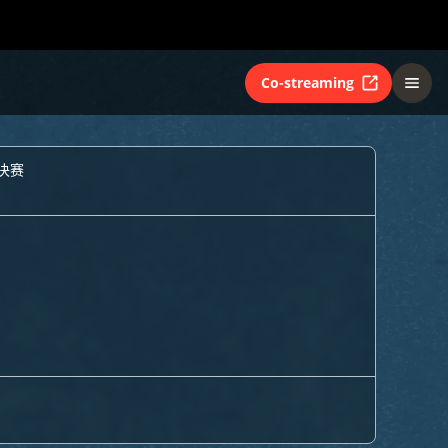
Co-streaming
决赛