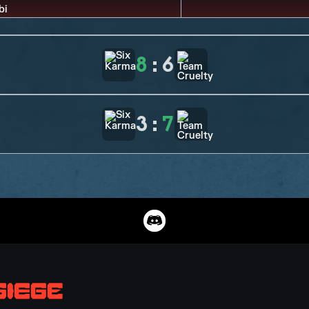
8
:
6
3
:
7