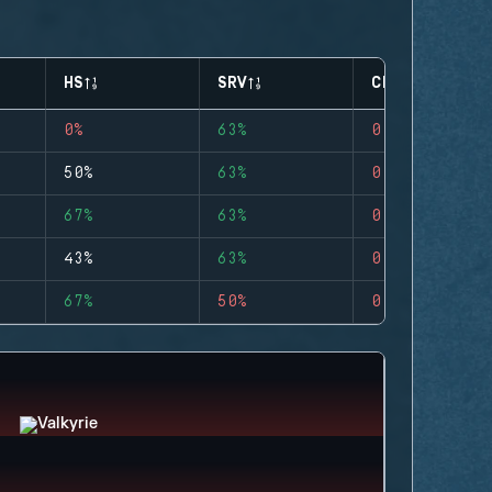
HS
SRV
CLUTCHES
0%
63%
0
50%
63%
0
67%
63%
0
43%
63%
0
67%
50%
0