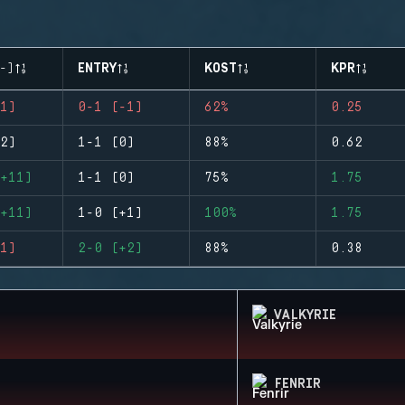
-)
ENTRY
KOST
KPR
1)
0-1 (-1)
62%
0.25
2)
1-1 (0)
88%
0.62
+11)
1-1 (0)
75%
1.75
+11)
1-0 (+1)
100%
1.75
1)
2-0 (+2)
88%
0.38
VALKYRIE
FENRIR