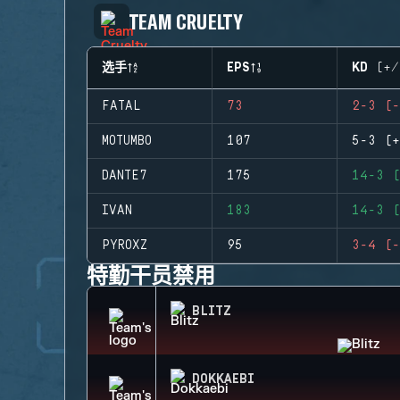
TEAM CRUELTY
选手
EPS
KD (+/
FATAL
73
2-3 (-
MOTUMBO
107
5-3 (+
DANTE7
175
14-3 (
IVAN
183
14-3 (
PYROXZ
95
3-4 (-
特勤干员禁用
BLITZ
DOKKAEBI