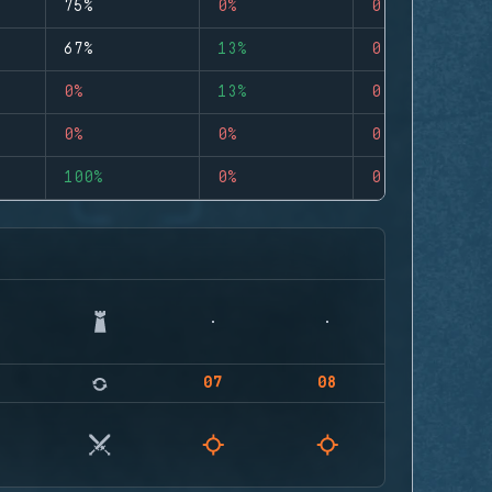
75%
0%
0
67%
13%
0
0%
13%
0
0%
0%
0
100%
0%
0
07
08