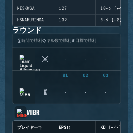
NESKWGA
127
10-6 (+4)
HSNAMURINGA
109
8-6 (+2)
ラウンド
時間で勝利
キル数で勝利
目標で勝利
01
02
03
04
MIBR
プレイヤー
EPS
KD (+/-)