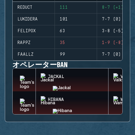
REDUCT
111
8-7 (+1)
LUKIDERA
101
7-7 (0)
FELIPOX
63
3-8 (-5)
RAPPZ
35
1-9 (-8)
FAALLZ
99
7-7 (0)
オペレーターBAN
JACKAL
VALKY
HIBANA
WAMAI