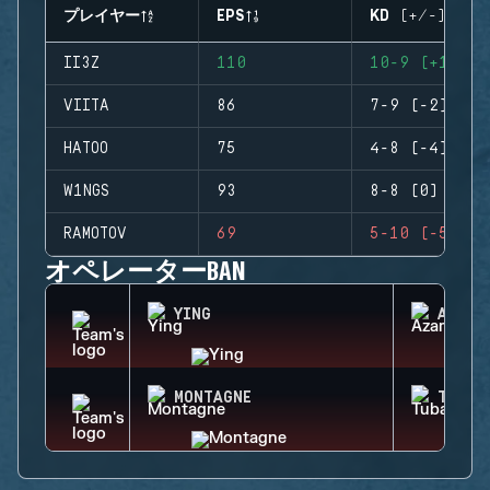
プレイヤー
EPS
KD (+/-)
II3Z
110
10-9 (+1)
VIITA
86
7-9 (-2)
HATOO
75
4-8 (-4)
W1NGS
93
8-8 (0)
RAMOTOV
69
5-10 (-5)
オペレーターBAN
YING
AZAMI
MONTAGNE
TUBAR