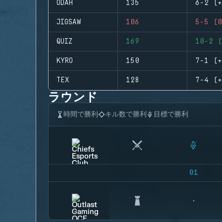
ODAH
135
6-2 (+
JIGSAW
106
5-5 (0
QUIZ
169
10-2 (
KYRO
150
7-1 (+
TEX
128
7-4 (+
ラウンド
時間で勝利
キル数で勝利
目標で勝利
01