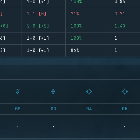
4)
1-0 (+1)
100%
0.86
)
1-1 (0)
71%
0.71
+8)
2-0 (+2)
100%
1.43
6)
1-0 (+1)
100%
1
3)
1-0 (+1)
86%
1
02
03
04
05