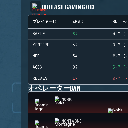
OUTLAST GAMING OCE
プレイヤー
EPS
KD (+/
BAELE
89
4-7 (-
YENTIRE
62
3-7 (-
NED
54
2-7 (-
ACOG
87
5-7 (-
RELAES
19
0-7 (-
オペレーターBAN
NOKK
MONTAGNE