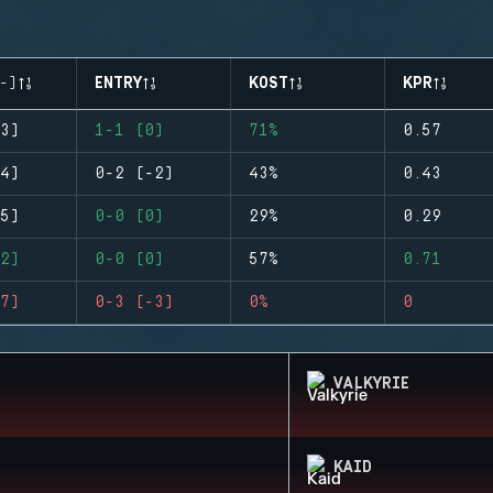
-)
ENTRY
KOST
KPR
3)
1-1 (0)
71%
0.57
4)
0-2 (-2)
43%
0.43
5)
0-0 (0)
29%
0.29
2)
0-0 (0)
57%
0.71
7)
0-3 (-3)
0%
0
VALKYRIE
KAID