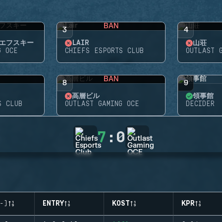
BAN
3
4
エフスキー
LAIR
山荘
G OCE
CHIEFS ESPORTS CLUB
OUTLAST 
BAN
8
9
高層ビル
領事館
S CLUB
OUTLAST GAMING OCE
DECIDER
7
:
0
-)
ENTRY
KOST
KPR