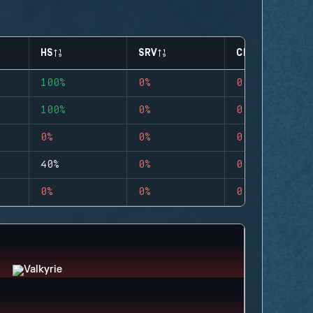
HS
SRV
CLUTCHES
100%
0%
0
100%
0%
0
0%
0%
0
40%
0%
0
0%
0%
0