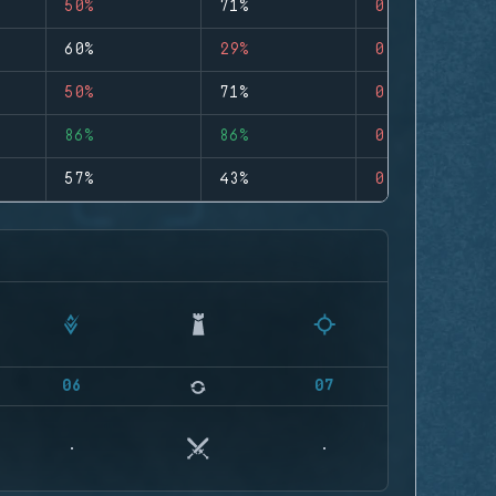
50%
71%
0
60%
29%
0
50%
71%
0
86%
86%
0
57%
43%
0
06
07