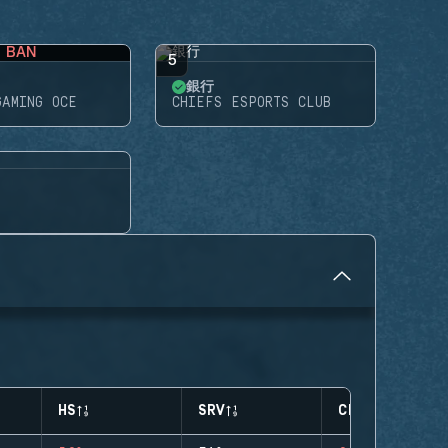
BAN
5
銀行
GAMING OCE
CHIEFS ESPORTS CLUB
HS
SRV
CLUTCHES