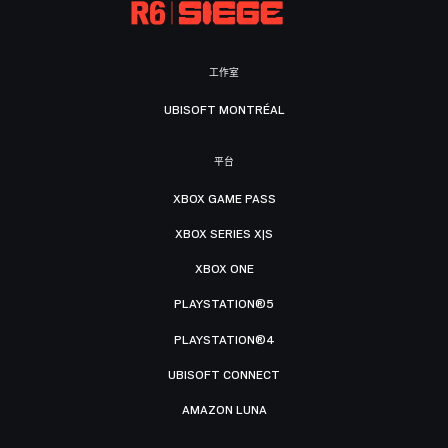
工作室
UBISOFT MONTRÉAL
平台
XBOX GAME PASS
XBOX SERIES X|S
XBOX ONE
PLAYSTATION®5
PLAYSTATION®4
UBISOFT CONNECT
AMAZON LUNA