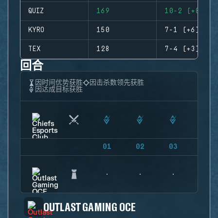
QUIZ
169
10-2 (+8)
KYRO
150
7-1 (+6)
TEX
128
7-4 (+3)
回合
因时间优势获胜
因击杀数领先获胜
因达成目标获胜
01
02
03
04
OUTLAST GAMING OCE