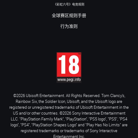
《彩虹六号》电竞规则
全球赛区规则手册
行为准则
©2026 Ubisoft Entertainment. All Rights Reserved. Tom Clancy’s,
Rainbow Six, the Soldier Icon, Ubisoft, and the Ubisoft logo are
registered or unregistered trademarks of Ubisoft Entertainment in the
US and/or other countries. ©2026 Sony Interactive Entertainment
LLC. "PlayStation Family Mark", "PlayStation", "PS5 logo", "PS5", "PS4
logo", "PS4", "PlayStation Shapes Logo" and "Play Has No Limits" are
registered trademarks or trademarks of Sony Interactive
Entertainment Inc.