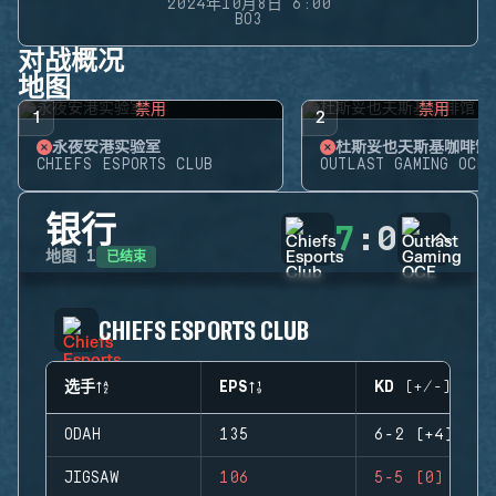
2024年10月8日 6:00
BO3
对战概况
地图
禁用
禁用
1
2
永夜安港实验室
杜斯妥也夫斯基咖啡馆
CHIEFS ESPORTS CLUB
OUTLAST GAMING OCE
银行
7
:
0
已结束
地图
1
CHIEFS ESPORTS CLUB
选手
EPS
KD (+/-)
ODAH
135
6-2 (+4)
JIGSAW
106
5-5 (0)