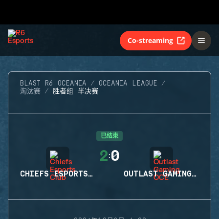
Co-streaming
BLAST R6 OCEANIA
OCEANIA LEAGUE
淘汰赛
胜者组 半决赛
已结束
2
0
:
CHIEFS ESPORTS CLUB
OUTLAST GAMING OCE