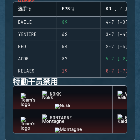
选手
EPS
KD (+/-)
BAELE
89
4-7 (-3)
YENTIRE
62
3-7 (-4)
NED
54
2-7 (-5)
ACOG
87
5-7 (-2)
RELAES
19
0-7 (-7)
特勤干员禁用
NOKK
VALKY
MONTAGNE
KAID